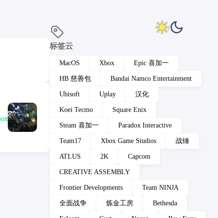
标签云
MacOS
Xbox
Epic 喜加一
HB 慈善包
Bandai Namco Entertainment
Ubisoft
Uplay
汉化
Koei Tecmo
Square Enix
ox
Steam 喜加一
Paradox Interactive
Team17
Xbox Game Studios
战锤
ATLUS
2K
Capcom
CREATIVE ASSEMBLY
Frontier Developments
Team NINJA
全面战争
炼金工房
Bethesda