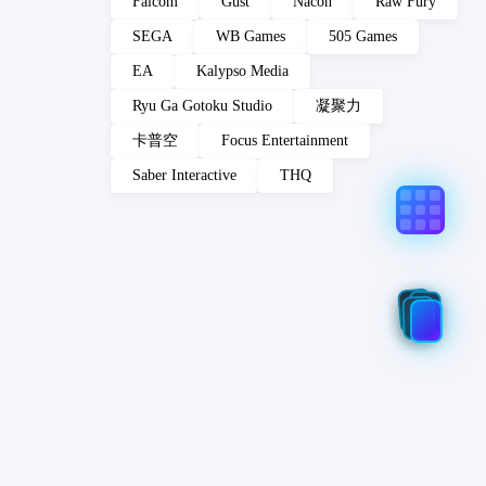
Falcom
Gust
Nacon
Raw Fury
SEGA
WB Games
505 Games
EA
Kalypso Media
Ryu Ga Gotoku Studio
凝聚力
卡普空
Focus Entertainment
Saber Interactive
THQ