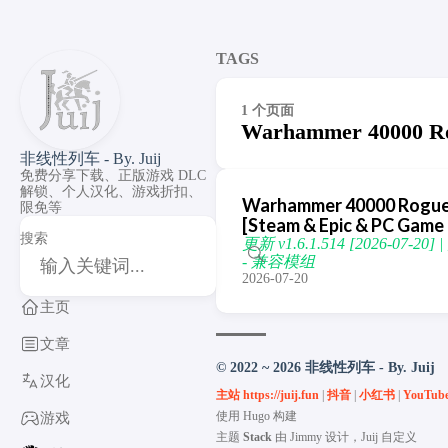
TAGS
1 个页面
Warhammer 40000 Ro
非线性列车 - By. Juij
免费分享下载、正版游戏 DLC
解锁、个人汉化、游戏折扣、
Warhammer 40000 Rogu
限免等
[Steam & Epic & PC Game
搜索
更新 v1.6.1.514 [2026-07-20
- 兼容模组
2026-07-20
主页
文章
© 2022 ~ 2026 非线性列车 - By. Juij
汉化
主站 https://juij.fun
|
抖音
|
小红书
|
YouTub
使用
Hugo
构建
游戏
主题
Stack
由
Jimmy
设计，Juij 自定义