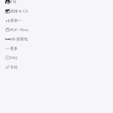
P 社
战锤 & CA
喜加一
1
+
PGP / Xbox
HB 慈善包
更多
育碧
FAQ
卡普空 & 怪猎
主站
阿特拉斯
世嘉
如龙系列
光荣特库摩
万代南梦宫
EA & 模拟人生
卡车模拟