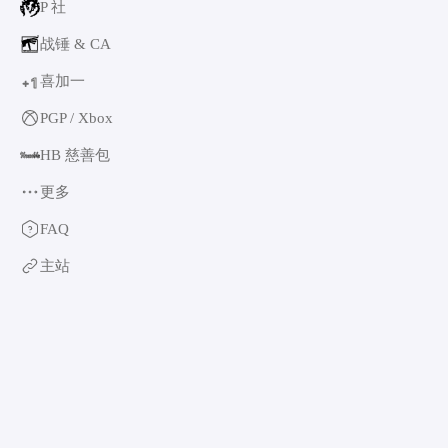
P 社
战锤 & CA
喜加一
1
+
PGP / Xbox
HB 慈善包
更多
育碧
FAQ
卡普空 & 怪猎
主站
阿特拉斯
世嘉
如龙系列
光荣特库摩
万代南梦宫
EA & 模拟人生
卡车模拟