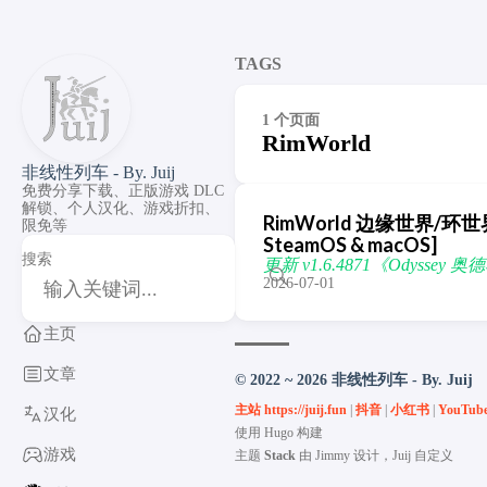
TAGS
1 个页面
RimWorld
非线性列车 - By. Juij
免费分享下载、正版游戏 DLC
解锁、个人汉化、游戏折扣、
RimWorld 边缘世界/环世界 [DL
限免等
SteamOS & macOS]
搜索
更新 v1.6.4871《Odyssey 奥德赛
2026-07-01
主页
文章
© 2022 ~ 2026 非线性列车 - By. Juij
主站 https://juij.fun
|
抖音
|
小红书
|
YouTub
汉化
使用
Hugo
构建
游戏
主题
Stack
由
Jimmy
设计，Juij 自定义