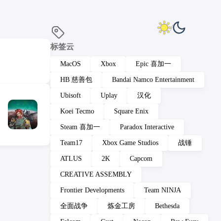
标签云
MacOS
Xbox
Epic 喜加一
HB 慈善包
Bandai Namco Entertainment
Ubisoft
Uplay
汉化
Koei Tecmo
Square Enix
Steam 喜加一
Paradox Interactive
Team17
Xbox Game Studios
战锤
ATLUS
2K
Capcom
CREATIVE ASSEMBLY
Frontier Developments
Team NINJA
全面战争
炼金工房
Bethesda