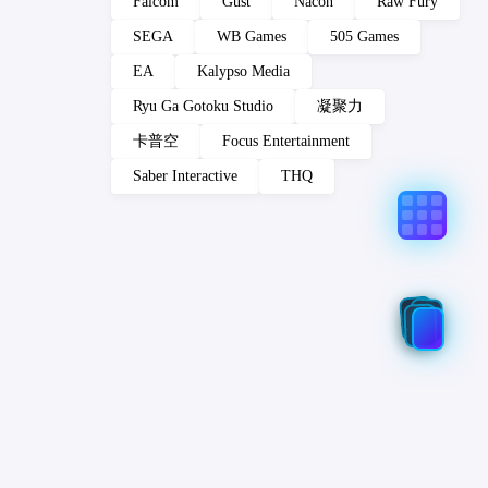
Falcom
Gust
Nacon
Raw Fury
SEGA
WB Games
505 Games
EA
Kalypso Media
Ryu Ga Gotoku Studio
凝聚力
卡普空
Focus Entertainment
Saber Interactive
THQ