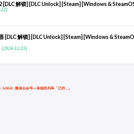
 [DLC 解锁] [DLC Unlock] [Steam] [Windows & SteamO
22]
 [DLC 解锁] [DLC Unlock] [Steam] [Windows & Steam
2024-12-23]
e
|
bilibili
|
微信公众号：非线性列车
「已炸...」