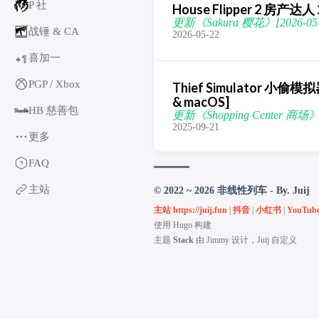
P 社
House Flipper 2 房产达人 2
更新《Sakura 樱花》[2026-05-
战锤 & CA
2026-05-22
喜加一
1
+
PGP / Xbox
Thief Simulator 小偷模拟器
& macOS]
HB 慈善包
更新《Shopping Center 商场》 [
2025-09-21
更多
育碧
FAQ
卡普空 & 怪猎
主站
© 2022 ~ 2026 非线性列车 - By. Juij
阿特拉斯
主站 https://juij.fun
|
抖音
|
小红书
|
YouTub
世嘉
使用
Hugo
构建
如龙系列
主题
Stack
由
Jimmy
设计，Juij 自定义
光荣特库摩
万代南梦宫
EA & 模拟人生
卡车模拟