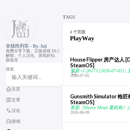
TAGS
4 个页面
PlayWay
非线性列车 - By. Juij
免费分享下载、正版游戏 DLC
解锁、个人汉化、游戏折扣、
House Flipper 房产达人 [DL
限免等
SteamOS]
搜索
更新 v1.26173 [2026-07-05]
2026-07-05
主页
Gunsmith Simulator 枪匠
文章
SteamOS]
更新《Heavy Metal 重机枪》[20
汉化
2026-06-09
游戏