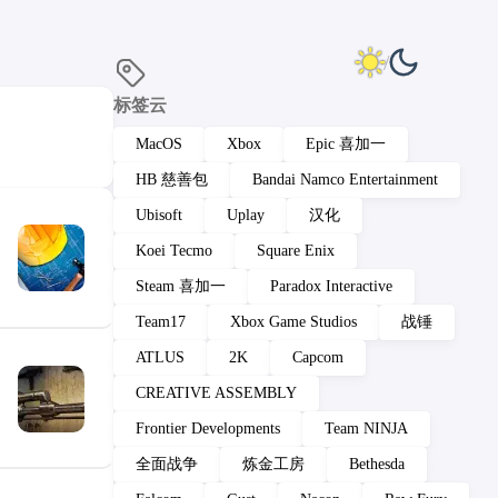
标签云
MacOS
Xbox
Epic 喜加一
HB 慈善包
Bandai Namco Entertainment
Ubisoft
Uplay
汉化
Koei Tecmo
Square Enix
Steam 喜加一
Paradox Interactive
Team17
Xbox Game Studios
战锤
ATLUS
2K
Capcom
CREATIVE ASSEMBLY
Frontier Developments
Team NINJA
全面战争
炼金工房
Bethesda