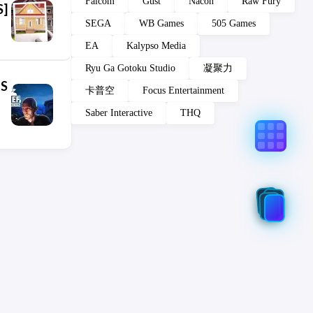
Falcom
Gust
Nacon
Raw Fury
S]
SEGA
WB Games
505 Games
EA
Kalypso Media
Ryu Ga Gotoku Studio
凝聚力
OS
卡普空
Focus Entertainment
Saber Interactive
THQ