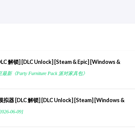
C 解锁] [DLC Unlock] [Steam & Epic] [Windows &
 | 至最新《Party Furniture Pack 派对家具包》
模拟器 [DLC 解锁] [DLC Unlock] [Steam] [Windows &
26-06-09]