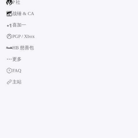
P 社
战锤 & CA
喜加一
1
+
PGP / Xbox
HB 慈善包
更多
育碧
FAQ
卡普空 & 怪猎
主站
阿特拉斯
世嘉
如龙系列
光荣特库摩
万代南梦宫
EA & 模拟人生
卡车模拟