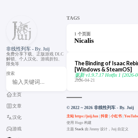
TAGS
1 个页面
Nicalis
非线性列车 - By. Juij
免费分享下载、正版游戏 DLC
解锁、个人汉化、游戏折扣、
The Binding of Isaac R
限免等
[Windows & SteamOS]
搜索
更新 v1.9.7.17 Hotfix 1 [2026-0
2026-04-21
主页
文章
© 2022 ~ 2026 非线性列车 - By. Juij
主站 https://juij.fun
|
抖音
|
小红书
|
YouTub
汉化
使用
Hugo
构建
游戏
主题
Stack
由
Jimmy
设计，Juij 自定义