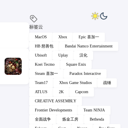
标签云
MacOS
Xbox
Epic 喜加一
HB 慈善包
Bandai Namco Entertainment
Ubisoft
Uplay
汉化
Koei Tecmo
Square Enix
Steam 喜加一
Paradox Interactive
Team17
Xbox Game Studios
战锤
ATLUS
2K
Capcom
CREATIVE ASSEMBLY
Frontier Developments
Team NINJA
全面战争
炼金工房
Bethesda