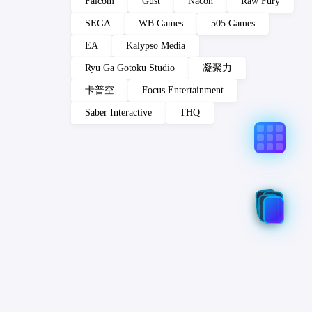
Falcom
Gust
Nacon
Raw Fury
SEGA
WB Games
505 Games
EA
Kalypso Media
Ryu Ga Gotoku Studio
凝聚力
卡普空
Focus Entertainment
Saber Interactive
THQ