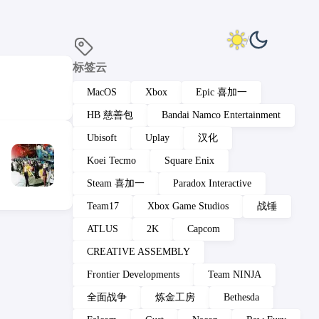
标签云
MacOS
Xbox
Epic 喜加一
HB 慈善包
Bandai Namco Entertainment
Ubisoft
Uplay
汉化
Koei Tecmo
Square Enix
Steam 喜加一
Paradox Interactive
Team17
Xbox Game Studios
战锤
ATLUS
2K
Capcom
CREATIVE ASSEMBLY
Frontier Developments
Team NINJA
全面战争
炼金工房
Bethesda