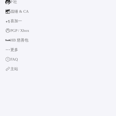
P 社
战锤 & CA
喜加一
1
+
PGP / Xbox
HB 慈善包
更多
育碧
FAQ
卡普空 & 怪猎
主站
阿特拉斯
世嘉
如龙系列
光荣特库摩
万代南梦宫
EA & 模拟人生
卡车模拟