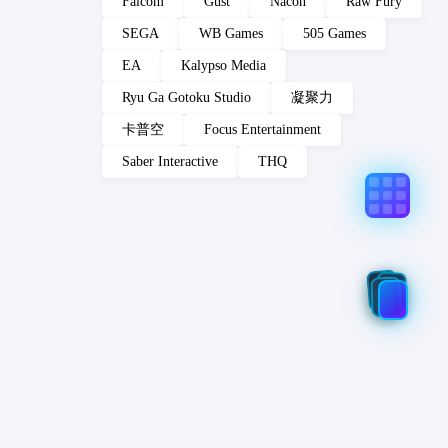
Falcom
Gust
Nacon
Raw Fury
SEGA
WB Games
505 Games
EA
Kalypso Media
Ryu Ga Gotoku Studio
凝聚力
卡普空
Focus Entertainment
Saber Interactive
THQ