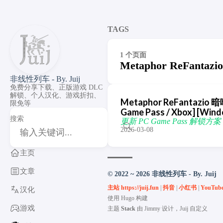
TAGS
1 个页面
Metaphor ReFantazio
非线性列车 - By. Juij
免费分享下载、正版游戏 DLC
解锁、个人汉化、游戏折扣、
Metaphor ReFantazio 暗
限免等
Game Pass / Xbox] [Win
搜索
更新 PC Game Pass 解锁方案，修
2026-03-08
主页
文章
© 2022 ~ 2026 非线性列车 - By. Juij
主站 https://juij.fun
|
抖音
|
小红书
|
YouTub
汉化
使用
Hugo
构建
游戏
主题
Stack
由
Jimmy
设计，Juij 自定义