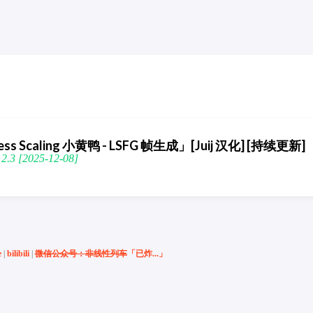
sless Scaling 小黄鸭 - LSFG 帧生成」[Juij 汉化] [持续更新]
3 [2025-12-08]
e
|
bilibili
|
微信公众号：非线性列车
「已炸...」