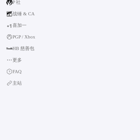
P 社
战锤 & CA
喜加一
1
+
PGP / Xbox
HB 慈善包
更多
育碧
FAQ
卡普空 & 怪猎
主站
阿特拉斯
世嘉
如龙系列
光荣特库摩
万代南梦宫
EA & 模拟人生
卡车模拟