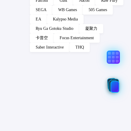
Falcom
Gust
Nacon
Raw Fury
SEGA
WB Games
505 Games
EA
Kalypso Media
Ryu Ga Gotoku Studio
凝聚力
卡普空
Focus Entertainment
Saber Interactive
THQ