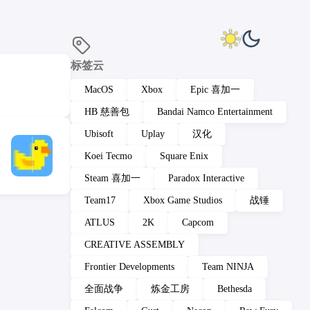
标签云
MacOS
Xbox
Epic 喜加一
HB 慈善包
Bandai Namco Entertainment
Ubisoft
Uplay
汉化
Koei Tecmo
Square Enix
Steam 喜加一
Paradox Interactive
Team17
Xbox Game Studios
战锤
ATLUS
2K
Capcom
CREATIVE ASSEMBLY
Frontier Developments
Team NINJA
全面战争
炼金工房
Bethesda