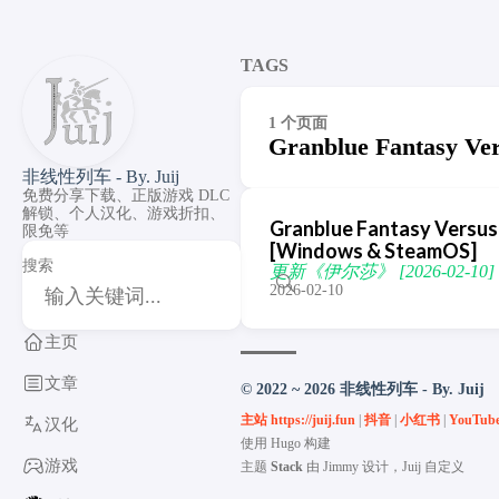
TAGS
1 个页面
Granblue Fantasy Ver
非线性列车 - By. Juij
免费分享下载、正版游戏 DLC
解锁、个人汉化、游戏折扣、
Granblue Fantasy Versu
限免等
[Windows & SteamOS]
搜索
更新《伊尔莎》 [2026-02-10]
2026-02-10
主页
文章
© 2022 ~ 2026 非线性列车 - By. Juij
主站 https://juij.fun
|
抖音
|
小红书
|
YouTub
汉化
使用
Hugo
构建
游戏
主题
Stack
由
Jimmy
设计，Juij 自定义