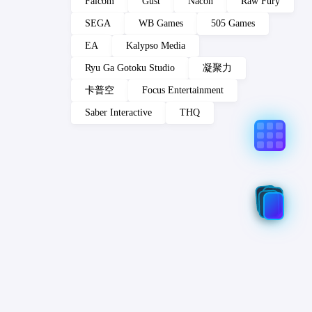
Falcom
Gust
Nacon
Raw Fury
SEGA
WB Games
505 Games
EA
Kalypso Media
Ryu Ga Gotoku Studio
凝聚力
卡普空
Focus Entertainment
Saber Interactive
THQ