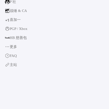
P 社
战锤 & CA
喜加一
1
+
PGP / Xbox
HB 慈善包
更多
育碧
FAQ
卡普空 & 怪猎
主站
阿特拉斯
世嘉
如龙系列
光荣特库摩
万代南梦宫
EA & 模拟人生
卡车模拟