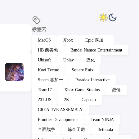
标签云
MacOS
Xbox
Epic 喜加一
HB 慈善包
Bandai Namco Entertainment
Ubisoft
Uplay
汉化
Koei Tecmo
Square Enix
Steam 喜加一
Paradox Interactive
Team17
Xbox Game Studios
战锤
ATLUS
2K
Capcom
CREATIVE ASSEMBLY
Frontier Developments
Team NINJA
全面战争
炼金工房
Bethesda