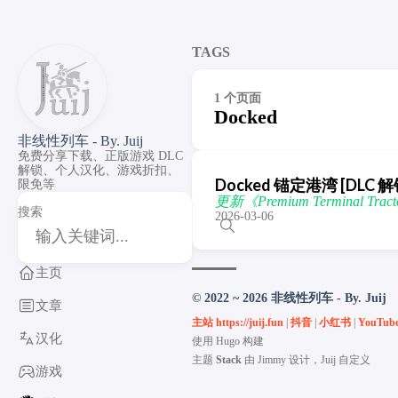
TAGS
1 个页面
Docked
非线性列车 - By. Juij
免费分享下载、正版游戏 DLC
解锁、个人汉化、游戏折扣、
Docked 锚定港湾 [DLC 解锁] 
限免等
更新《Premium Terminal Tra
搜索
2026-03-06
主页
© 2022 ~ 2026 非线性列车 - By. Juij
文章
主站 https://juij.fun
|
抖音
|
小红书
|
YouTub
汉化
使用
Hugo
构建
主题
Stack
由
Jimmy
设计，Juij 自定义
游戏