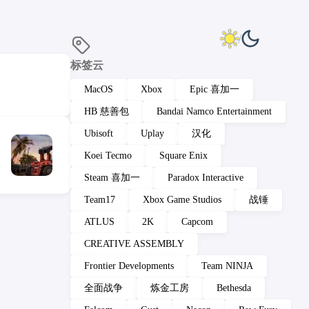
标签云
MacOS
Xbox
Epic 喜加一
HB 慈善包
Bandai Namco Entertainment
Ubisoft
Uplay
汉化
Koei Tecmo
Square Enix
Steam 喜加一
Paradox Interactive
Team17
Xbox Game Studios
战锤
ATLUS
2K
Capcom
CREATIVE ASSEMBLY
Frontier Developments
Team NINJA
全面战争
炼金工房
Bethesda