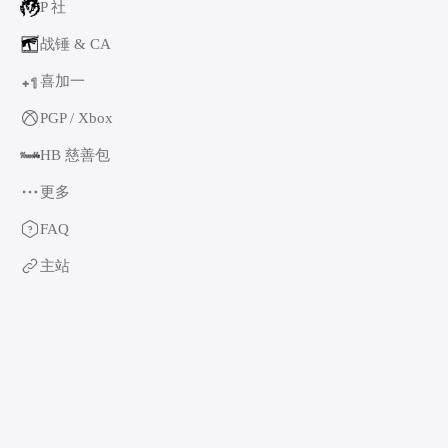
P 社
战锤 & CA
喜加一
1
+
PGP / Xbox
HB 慈善包
更多
育碧
FAQ
卡普空 & 怪猎
主站
阿特拉斯
世嘉
如龙系列
光荣特库摩
万代南梦宫
EA & 模拟人生
卡车模拟