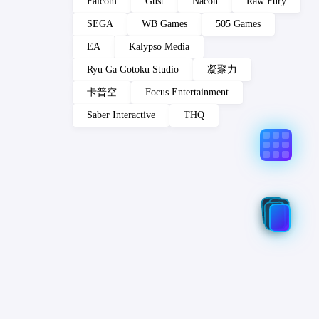
Falcom
Gust
Nacon
Raw Fury
SEGA
WB Games
505 Games
EA
Kalypso Media
Ryu Ga Gotoku Studio
凝聚力
卡普空
Focus Entertainment
Saber Interactive
THQ