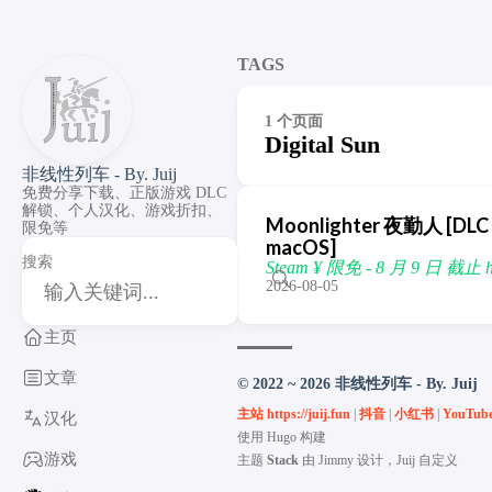
TAGS
1 个页面
Digital Sun
非线性列车 - By. Juij
免费分享下载、正版游戏 DLC
解锁、个人汉化、游戏折扣、
Moonlighter 夜勤人 [DLC 
限免等
macOS]
搜索
Steam ¥ 限免 - 8 月 9 日 截止 http
2026-08-05
主页
文章
© 2022 ~ 2026 非线性列车 - By. Juij
主站 https://juij.fun
|
抖音
|
小红书
|
YouTub
汉化
使用
Hugo
构建
游戏
主题
Stack
由
Jimmy
设计，Juij 自定义