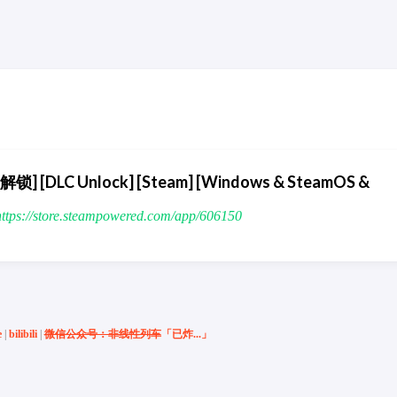
解锁] [DLC Unlock] [Steam] [Windows & SteamOS &
s://store.steampowered.com/app/606150
e
|
bilibili
|
微信公众号：非线性列车
「已炸...」