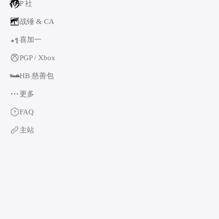
P 社
战锤 & CA
喜加一
1
+
PGP / Xbox
HB 慈善包
更多
育碧
FAQ
卡普空 & 怪猎
主站
阿特拉斯
世嘉
如龙系列
光荣特库摩
万代南梦宫
EA & 模拟人生
卡车模拟