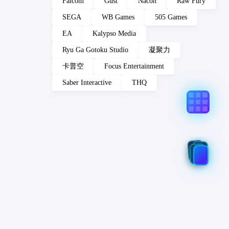
Falcom
Gust
Nacon
Raw Fury
SEGA
WB Games
505 Games
EA
Kalypso Media
Ryu Ga Gotoku Studio
凝聚力
卡普空
Focus Entertainment
Saber Interactive
THQ