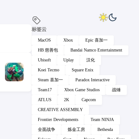
标签云
MacOS
Xbox
Epic 喜加一
HB 慈善包
Bandai Namco Entertainment
Ubisoft
Uplay
汉化
Koei Tecmo
Square Enix
Steam 喜加一
Paradox Interactive
Team17
Xbox Game Studios
战锤
ATLUS
2K
Capcom
CREATIVE ASSEMBLY
Frontier Developments
Team NINJA
全面战争
炼金工房
Bethesda