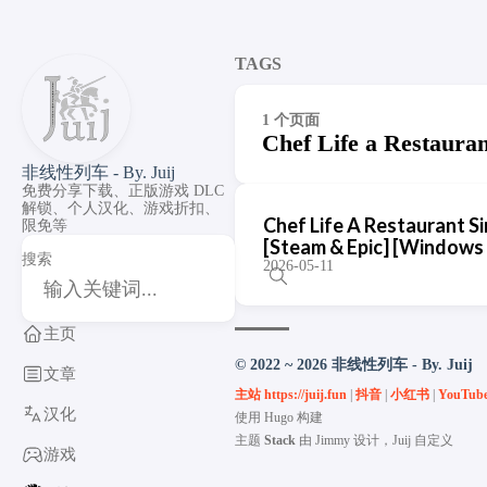
TAGS
1 个页面
Chef Life a Restauran
非线性列车 - By. Juij
免费分享下载、正版游戏 DLC
解锁、个人汉化、游戏折扣、
Chef Life A Restauran
限免等
[Steam & Epic] [Windows
搜索
2026-05-11
主页
© 2022 ~ 2026 非线性列车 - By. Juij
文章
主站 https://juij.fun
|
抖音
|
小红书
|
YouTub
汉化
使用
Hugo
构建
主题
Stack
由
Jimmy
设计，Juij 自定义
游戏