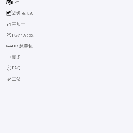
P 社
战锤 & CA
喜加一
1
+
PGP / Xbox
HB 慈善包
更多
育碧
FAQ
卡普空 & 怪猎
主站
阿特拉斯
世嘉
如龙系列
光荣特库摩
万代南梦宫
EA & 模拟人生
卡车模拟