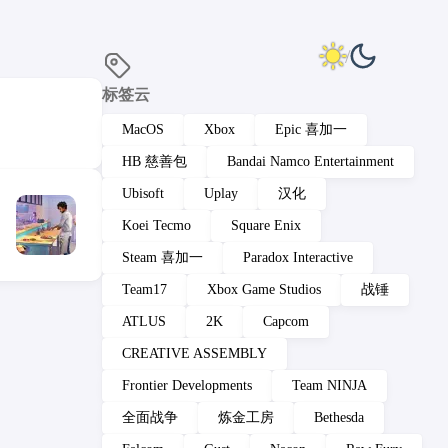
标签云
MacOS
Xbox
Epic 喜加一
HB 慈善包
Bandai Namco Entertainment
Ubisoft
Uplay
汉化
Koei Tecmo
Square Enix
Steam 喜加一
Paradox Interactive
Team17
Xbox Game Studios
战锤
ATLUS
2K
Capcom
CREATIVE ASSEMBLY
Frontier Developments
Team NINJA
全面战争
炼金工房
Bethesda