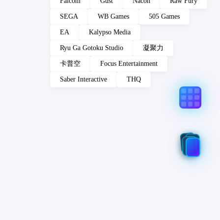
Falcom
Gust
Nacon
Raw Fury
SEGA
WB Games
505 Games
EA
Kalypso Media
Ryu Ga Gotoku Studio
凝聚力
卡普空
Focus Entertainment
Saber Interactive
THQ