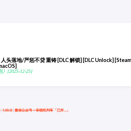
rged 人头落地/严惩不贷 重铸 [DLC 解锁] [DLC Unlock] [Steam
macOS]
》[2025-12-25]
e
|
bilibili
|
微信公众号：非线性列车
「已炸...」