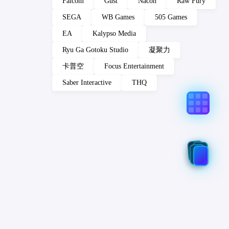
Falcom
Gust
Nacon
Raw Fury
SEGA
WB Games
505 Games
EA
Kalypso Media
Ryu Ga Gotoku Studio
凝聚力
卡普空
Focus Entertainment
Saber Interactive
THQ