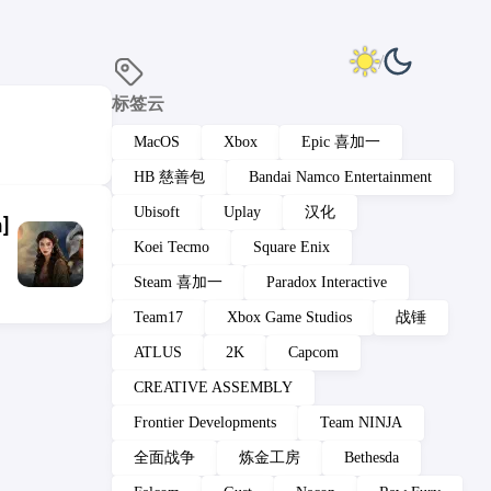
标签云
MacOS
Xbox
Epic 喜加一
HB 慈善包
Bandai Namco Entertainment
Ubisoft
Uplay
汉化
]
Koei Tecmo
Square Enix
Steam 喜加一
Paradox Interactive
Team17
Xbox Game Studios
战锤
ATLUS
2K
Capcom
CREATIVE ASSEMBLY
Frontier Developments
Team NINJA
全面战争
炼金工房
Bethesda