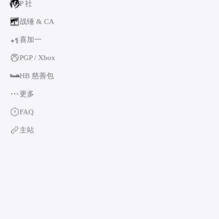
P 社
战锤 & CA
喜加一
1
+
PGP / Xbox
HB 慈善包
更多
育碧
FAQ
卡普空 & 怪猎
主站
阿特拉斯
世嘉
如龙系列
光荣特库摩
万代南梦宫
EA & 模拟人生
卡车模拟