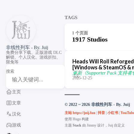
TAGS
1 个页面
1917 Studios
非线性列车 - By. Juij
免费分享下载、正版游戏 DLC
解锁、个人汉化、游戏折扣、
Heads Will Roll Refo
限免等
[Windows & SteamOS & 
搜索
更新《Supporter Pack 支持者包
2025-12-25
主页
文章
© 2022 ~ 2026 非线性列车 - By. Juij
主站 https://juij.fun
|
抖音
|
小红书
|
YouTub
汉化
使用
Hugo
构建
游戏
主题
Stack
由
Jimmy
设计，Juij 自定义