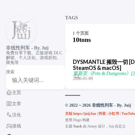
TAGS
1 个页面
10tons
非线性列车 - By. Juij
免费分享下载、正版游戏 DLC
解锁、个人汉化、游戏折扣、
DYSMANTLE 摧毁一切 [DLC 解
限免等
SteamOS & macOS]
搜索
更新至《Pets & Dungeons》[20
2026-01-09
主页
文章
© 2022 ~ 2026 非线性列车 - By. Juij
主站 https://juij.fun
|
抖音
|
小红书
|
YouTub
汉化
使用
Hugo
构建
游戏
主题
Stack
由
Jimmy
设计，Juij 自定义