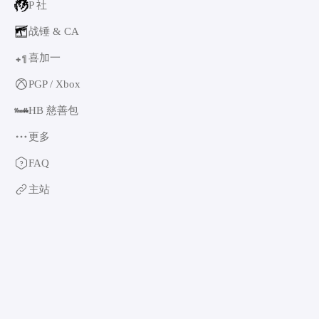
P 社
战锤 & CA
喜加一
1
+
PGP / Xbox
HB 慈善包
更多
育碧
FAQ
卡普空 & 怪猎
主站
阿特拉斯
世嘉
如龙系列
光荣特库摩
万代南梦宫
EA & 模拟人生
卡车模拟