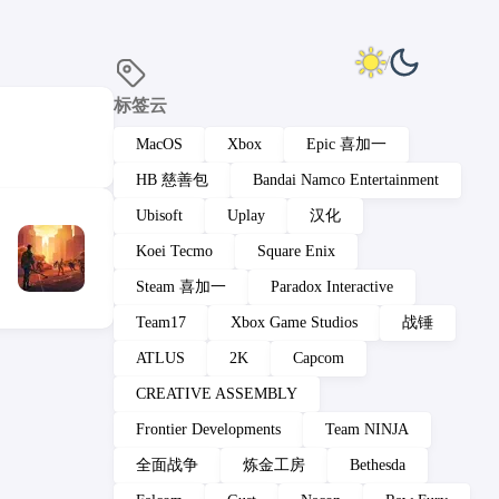
标签云
MacOS
Xbox
Epic 喜加一
HB 慈善包
Bandai Namco Entertainment
Ubisoft
Uplay
汉化
Koei Tecmo
Square Enix
Steam 喜加一
Paradox Interactive
Team17
Xbox Game Studios
战锤
ATLUS
2K
Capcom
CREATIVE ASSEMBLY
Frontier Developments
Team NINJA
全面战争
炼金工房
Bethesda