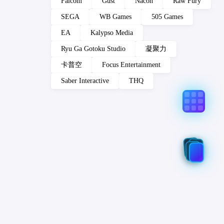
Falcom
Gust
Nacon
Raw Fury
SEGA
WB Games
505 Games
EA
Kalypso Media
Ryu Ga Gotoku Studio
凝聚力
卡普空
Focus Entertainment
Saber Interactive
THQ