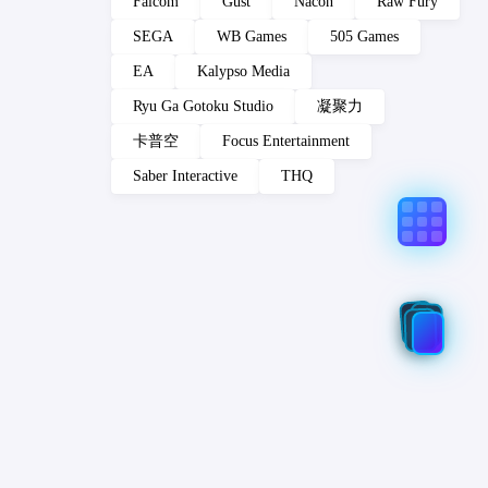
Falcom
Gust
Nacon
Raw Fury
SEGA
WB Games
505 Games
EA
Kalypso Media
Ryu Ga Gotoku Studio
凝聚力
卡普空
Focus Entertainment
Saber Interactive
THQ