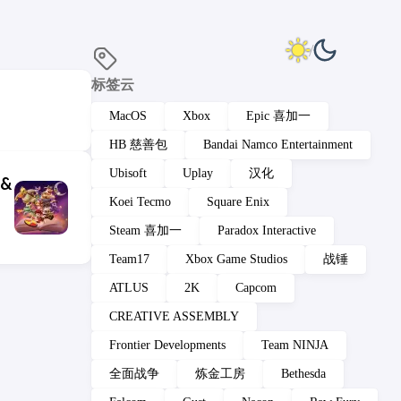
标签云
MacOS
Xbox
Epic 喜加一
HB 慈善包
Bandai Namco Entertainment
Ubisoft
Uplay
汉化
 &
Koei Tecmo
Square Enix
Steam 喜加一
Paradox Interactive
Team17
Xbox Game Studios
战锤
ATLUS
2K
Capcom
CREATIVE ASSEMBLY
Frontier Developments
Team NINJA
全面战争
炼金工房
Bethesda