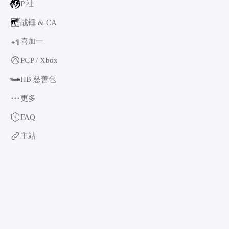
P 社
战锤 & CA
喜加一
1
+
PGP / Xbox
HB 慈善包
更多
育碧
FAQ
卡普空 & 怪猎
主站
阿特拉斯
世嘉
如龙系列
光荣特库摩
万代南梦宫
EA & 模拟人生
卡车模拟