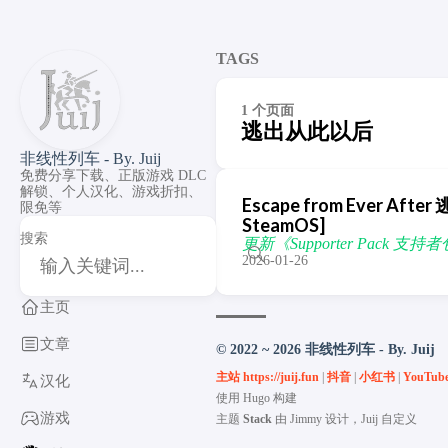
TAGS
1 个页面
逃出从此以后
非线性列车 - By. Juij
免费分享下载、正版游戏 DLC
解锁、个人汉化、游戏折扣、
Escape from Ever Afte
限免等
SteamOS]
搜索
更新《Supporter Pack 支持者包
2026-01-26
主页
文章
© 2022 ~ 2026 非线性列车 - By. Juij
主站 https://juij.fun
|
抖音
|
小红书
|
YouTub
汉化
使用
Hugo
构建
游戏
主题
Stack
由
Jimmy
设计，Juij 自定义