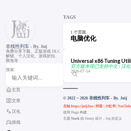
TAGS
1 个页面
电脑优化
非线性列车 - By. Juij
免费分享下载、正版游戏 DLC
解锁、个人汉化、游戏折扣、
Universal x86 Tuning 
限免等
官方版本现已支持中文 | 汉化更新 v2
搜索
2026-07-14
主页
© 2022 ~ 2026 非线性列车 - By. Juij
文章
主站 https://juij.fun
|
抖音
|
小红书
|
YouTub
汉化
使用
Hugo
构建
主题
Stack
由
Jimmy
设计，Juij 自定义
游戏