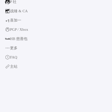
P 社
战锤 & CA
喜加一
1
+
PGP / Xbox
HB 慈善包
更多
育碧
FAQ
卡普空 & 怪猎
主站
阿特拉斯
世嘉
如龙系列
光荣特库摩
万代南梦宫
EA & 模拟人生
卡车模拟