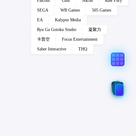
Falcom
Gust
Nacon
Raw Fury
SEGA
WB Games
505 Games
EA
Kalypso Media
Ryu Ga Gotoku Studio
凝聚力
卡普空
Focus Entertainment
Saber Interactive
THQ