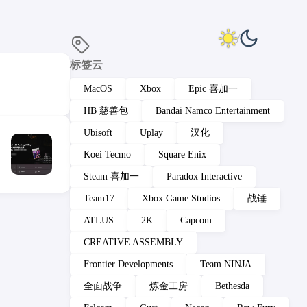
标签云
MacOS
Xbox
Epic 喜加一
HB 慈善包
Bandai Namco Entertainment
Ubisoft
Uplay
汉化
Koei Tecmo
Square Enix
Steam 喜加一
Paradox Interactive
Team17
Xbox Game Studios
战锤
ATLUS
2K
Capcom
CREATIVE ASSEMBLY
Frontier Developments
Team NINJA
全面战争
炼金工房
Bethesda