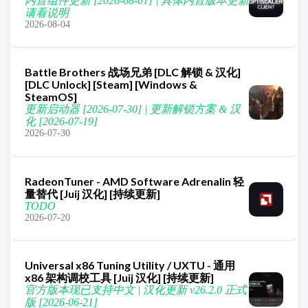
内置组件更新 [2026-08-01] | 具体内置版本更新
请看说明
2026-08-04
Battle Brothers 战场兄弟 [DLC 解锁 & 汉化]
[DLC Unlock] [Steam] [Windows &
SteamOS]
更新启动器 [2026-07-30] | 更新解锁方案 & 汉
化 [2026-07-19]
2026-07-30
RadeonTuner - AMD Software Adrenalin 轻
量替代 [Juij 汉化] [持续更新]
TODO
2026-07-20
Universal x86 Tuning Utility / UXTU - 通用
x86 架构调校工具 [Juij 汉化] [持续更新]
官方版本现已支持中文 | 汉化更新 v26.2.0 正式
版 [2026-06-21]