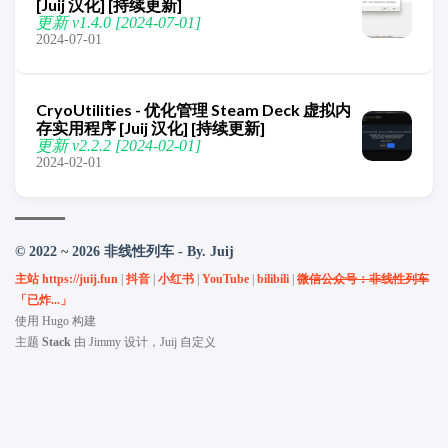
[Juij 汉化] [持续更新]
更新 v1.4.0 [2024-07-01]
2024-07-01
CryoUtilities - 优化管理 Steam Deck 虚拟内
存实用程序 [Juij 汉化] [持续更新]
更新 v2.2.2 [2024-02-01]
2024-02-01
© 2022 ~ 2026 非线性列车 - By. Juij
主站 https://juij.fun
|
抖音
|
小红书
|
YouTube
|
bilibili
|
微信公众号：非线性列车
「已炸...」
使用
Hugo
构建
主题
Stack
由
Jimmy
设计，Juij 自定义