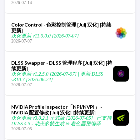
2026-07-14
ColorControl - 色彩控制管理 [Juij 汉化] [持续
更新]
汉化更新 v11.0.0.0 [2026-07-07]
2026-07-07
DLSS Swapper - DLSS 管理程序 [Juij 汉化] [持
续更新]
汉化更新 v1.2.5.0 [2026-07-07] | 更新 DLSS
v310.7 [2026-06-24]
2026-07-07
NVIDIA Profile Inspector「NPI/NVPI」 -
NVIDIA 配置修改 [Juij 汉化] [持续更新]
汉化更新 v3.0.2.1 正式版 [2026-07-05] | 已支持
DLSS 4.5 - 动态多帧生成 & 着色器预编译
2026-07-05