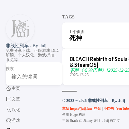
TAGS
1 个页面
死神
非线性列车 - By. Juij
免费分享下载、正版游戏 DLC
解锁、个人汉化、游戏折扣、
BLEACH Rebirth of Sou
限免等
& SteamOS]
搜索
更新《友哈巴赫》[2025-12-25
2025-12-25
主页
文章
© 2022 ~ 2026 非线性列车 - By. Juij
主站 https://juij.fun
|
抖音
|
小红书
|
YouTub
汉化
使用
Hugo
构建
游戏
主题
Stack
由
Jimmy
设计，Juij 自定义