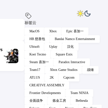
标签云
MacOS
Xbox
Epic 喜加一
HB 慈善包
Bandai Namco Entertainment
Ubisoft
Uplay
汉化
ws
Koei Tecmo
Square Enix
Steam 喜加一
Paradox Interactive
Team17
Xbox Game Studios
战锤
ATLUS
2K
Capcom
CREATIVE ASSEMBLY
Frontier Developments
Team NINJA
全面战争
炼金工房
Bethesda