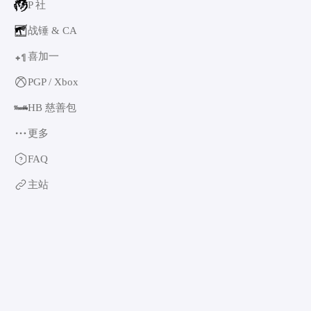
P 社
战锤 & CA
喜加一
1
+
PGP / Xbox
HB 慈善包
更多
育碧
FAQ
卡普空 & 怪猎
主站
阿特拉斯
世嘉
如龙系列
光荣特库摩
万代南梦宫
EA & 模拟人生
卡车模拟