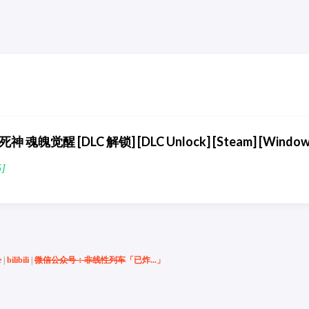
ls 死神 魂魄觉醒 [DLC 解锁] [DLC Unlock] [Steam] [Windo
]
e
|
bilibili
|
微信公众号：非线性列车
「已炸...」