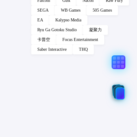
Falcom
Gust
Nacon
Raw Fury
SEGA
WB Games
505 Games
EA
Kalypso Media
Ryu Ga Gotoku Studio
凝聚力
卡普空
Focus Entertainment
Saber Interactive
THQ