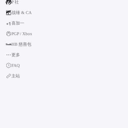
P 社
战锤 & CA
喜加一
1
+
PGP / Xbox
HB 慈善包
更多
育碧
FAQ
卡普空 & 怪猎
主站
阿特拉斯
世嘉
如龙系列
光荣特库摩
万代南梦宫
EA & 模拟人生
卡车模拟