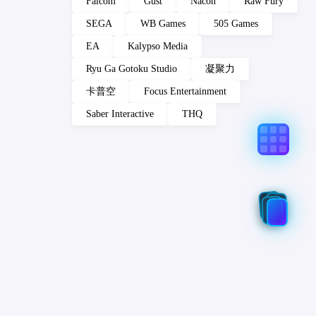
Falcom
Gust
Nacon
Raw Fury
SEGA
WB Games
505 Games
EA
Kalypso Media
Ryu Ga Gotoku Studio
凝聚力
卡普空
Focus Entertainment
Saber Interactive
THQ