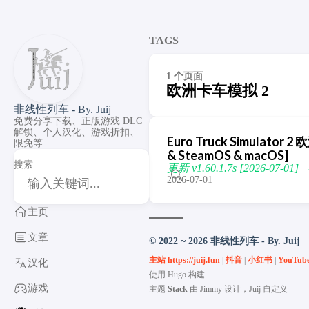
TAGS
1 个页面
欧洲卡车模拟 2
非线性列车 - By. Juij
免费分享下载、正版游戏 DLC
解锁、个人汉化、游戏折扣、
Euro Truck Simulator 
限免等
& SteamOS & macOS]
搜索
更新 v1.60.1.7s [2026-07-0
2026-07-01
主页
文章
© 2022 ~ 2026 非线性列车 - By. Juij
主站 https://juij.fun
|
抖音
|
小红书
|
YouTub
汉化
使用
Hugo
构建
游戏
主题
Stack
由
Jimmy
设计，Juij 自定义