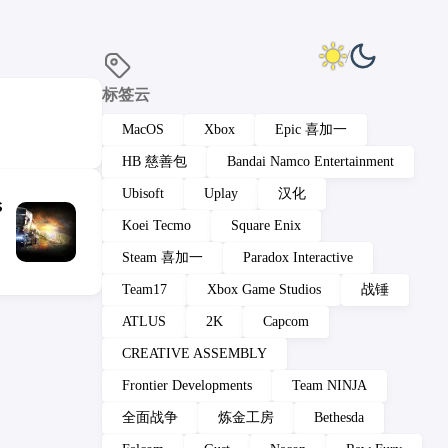
标签云
MacOS
Xbox
Epic 喜加一
HB 慈善包
Bandai Namco Entertainment
Ubisoft
Uplay
汉化
s
Koei Tecmo
Square Enix
Steam 喜加一
Paradox Interactive
Team17
Xbox Game Studios
战锤
ATLUS
2K
Capcom
CREATIVE ASSEMBLY
Frontier Developments
Team NINJA
全面战争
炼金工房
Bethesda