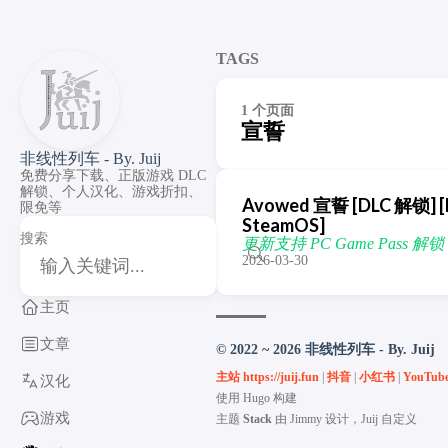
TAGS
1 个页面
宣誓
非线性列车 - By. Juij
免费分享下载、正版游戏 DLC
解锁、个人汉化、游戏折扣、
Avowed 宣誓 [DLC 解锁] [DL
限免等
SteamOS]
搜索
更新支持 PC Game Pass 解锁 [2
2026-03-30
主页
文章
© 2022 ~ 2026 非线性列车 - By. Juij
主站 https://juij.fun
|
抖音
|
小红书
|
YouTub
汉化
使用
Hugo
构建
游戏
主题
Stack
由
Jimmy
设计，Juij 自定义