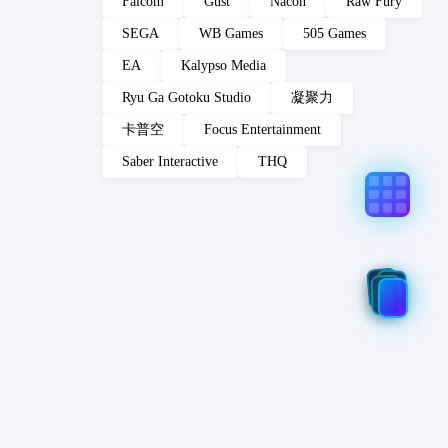
Falcom
Gust
Nacon
Raw Fury
SEGA
WB Games
505 Games
EA
Kalypso Media
Ryu Ga Gotoku Studio
凝聚力
卡普空
Focus Entertainment
Saber Interactive
THQ