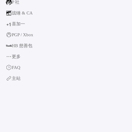
P 社
战锤 & CA
喜加一
1
+
PGP / Xbox
HB 慈善包
更多
育碧
FAQ
卡普空 & 怪猎
主站
阿特拉斯
世嘉
如龙系列
光荣特库摩
万代南梦宫
EA & 模拟人生
卡车模拟