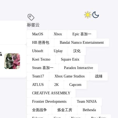
标签云
MacOS
Xbox
Epic 喜加一
HB 慈善包
Bandai Namco Entertainment
Ubisoft
Uplay
汉化
&
Koei Tecmo
Square Enix
Steam 喜加一
Paradox Interactive
Team17
Xbox Game Studios
战锤
ATLUS
2K
Capcom
CREATIVE ASSEMBLY
Frontier Developments
Team NINJA
全面战争
炼金工房
Bethesda