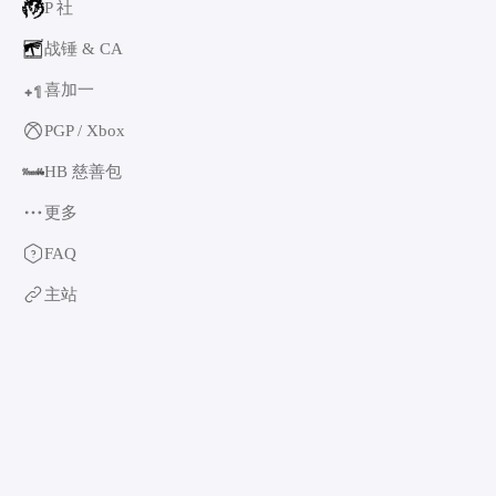
P 社
战锤 & CA
喜加一
1
+
PGP / Xbox
HB 慈善包
更多
育碧
FAQ
卡普空 & 怪猎
主站
阿特拉斯
世嘉
如龙系列
光荣特库摩
万代南梦宫
EA & 模拟人生
卡车模拟