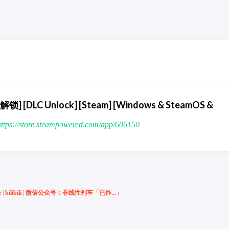
解锁] [DLC Unlock] [Steam] [Windows & SteamOS &
s://store.steampowered.com/app/606150
e
|
bilibili
|
微信公众号：非线性列车
「已炸...」