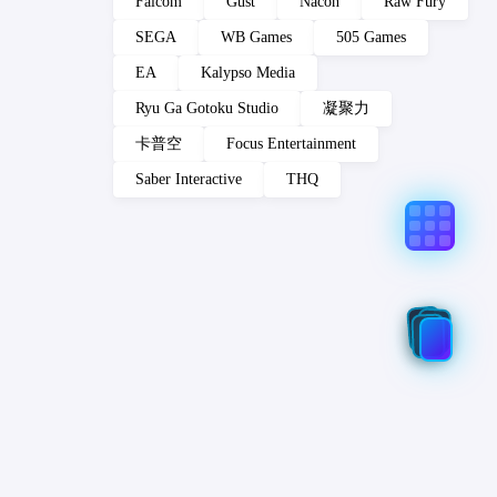
Falcom
Gust
Nacon
Raw Fury
SEGA
WB Games
505 Games
EA
Kalypso Media
Ryu Ga Gotoku Studio
凝聚力
卡普空
Focus Entertainment
Saber Interactive
THQ