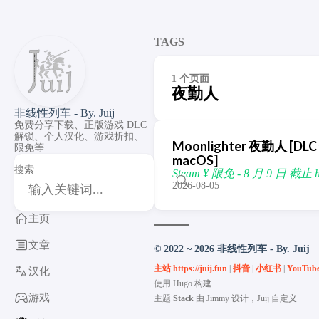
TAGS
1 个页面
夜勤人
非线性列车 - By. Juij
免费分享下载、正版游戏 DLC
解锁、个人汉化、游戏折扣、
Moonlighter 夜勤人 [DLC 
限免等
macOS]
搜索
Steam ¥ 限免 - 8 月 9 日 截止 http
2026-08-05
主页
文章
© 2022 ~ 2026 非线性列车 - By. Juij
主站 https://juij.fun
|
抖音
|
小红书
|
YouTub
汉化
使用
Hugo
构建
游戏
主题
Stack
由
Jimmy
设计，Juij 自定义