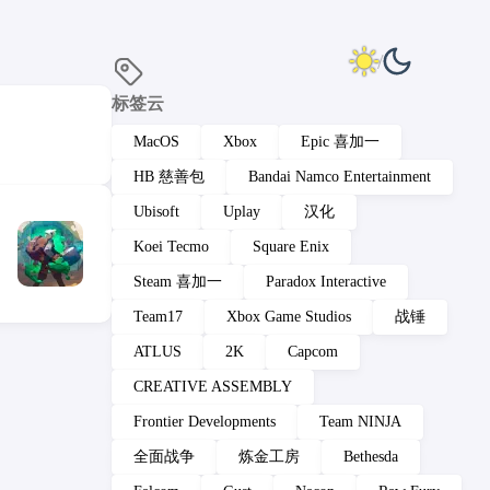
标签云
MacOS
Xbox
Epic 喜加一
HB 慈善包
Bandai Namco Entertainment
Ubisoft
Uplay
汉化
Koei Tecmo
Square Enix
Steam 喜加一
Paradox Interactive
Team17
Xbox Game Studios
战锤
ATLUS
2K
Capcom
CREATIVE ASSEMBLY
Frontier Developments
Team NINJA
全面战争
炼金工房
Bethesda