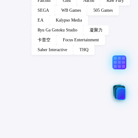
Falcom
Gust
Nacon
Raw Fury
SEGA
WB Games
505 Games
EA
Kalypso Media
Ryu Ga Gotoku Studio
凝聚力
卡普空
Focus Entertainment
Saber Interactive
THQ