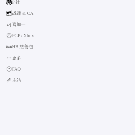
P 社
战锤 & CA
喜加一
1
+
PGP / Xbox
HB 慈善包
更多
育碧
FAQ
卡普空 & 怪猎
主站
阿特拉斯
世嘉
如龙系列
光荣特库摩
万代南梦宫
EA & 模拟人生
卡车模拟