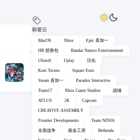
标签云
MacOS
Xbox
Epic 喜加一
HB 慈善包
Bandai Namco Entertainment
Ubisoft
Uplay
汉化
Koei Tecmo
Square Enix
Steam 喜加一
Paradox Interactive
Team17
Xbox Game Studios
战锤
ATLUS
2K
Capcom
CREATIVE ASSEMBLY
Frontier Developments
Team NINJA
全面战争
炼金工房
Bethesda