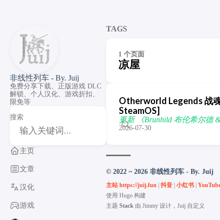
TAGS
1 个页面
凉屋
非线性列车 - By. Juij
免费分享下载、正版游戏 DLC
解锁、个人汉化、游戏折扣、
Otherworld Legends 战魂
限免等
SteamOS]
搜索
更新 《Brunhild 布伦希尔德 & 
2026-07-30
主页
文章
© 2022 ~ 2026 非线性列车 - By. Juij
主站 https://juij.fun
|
抖音
|
小红书
|
YouTub
汉化
使用
Hugo
构建
游戏
主题
Stack
由
Jimmy
设计，Juij 自定义