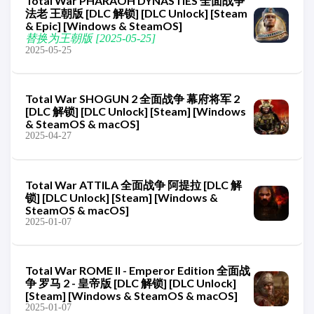
Total War PHARAOH DYNASTIES 全面战争
法老 王朝版 [DLC 解锁] [DLC Unlock] [Steam
& Epic] [Windows & SteamOS]
替换为王朝版 [2025-05-25]
2025-05-25
Total War SHOGUN 2 全面战争 幕府将军 2
[DLC 解锁] [DLC Unlock] [Steam] [Windows
& SteamOS & macOS]
2025-04-27
Total War ATTILA 全面战争 阿提拉 [DLC 解
锁] [DLC Unlock] [Steam] [Windows &
SteamOS & macOS]
2025-01-07
Total War ROME II - Emperor Edition 全面战
争 罗马 2 - 皇帝版 [DLC 解锁] [DLC Unlock]
[Steam] [Windows & SteamOS & macOS]
2025-01-07