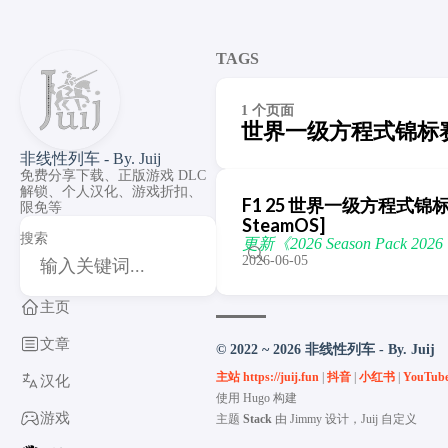
TAGS
1 个页面
世界一级方程式锦标赛
非线性列车 - By. Juij
免费分享下载、正版游戏 DLC
解锁、个人汉化、游戏折扣、
F1 25 世界一级方程式锦标赛 25 
限免等
SteamOS]
搜索
更新《2026 Season Pack 20
2026-06-05
主页
文章
© 2022 ~ 2026 非线性列车 - By. Juij
主站 https://juij.fun
|
抖音
|
小红书
|
YouTub
汉化
使用
Hugo
构建
游戏
主题
Stack
由
Jimmy
设计，Juij 自定义