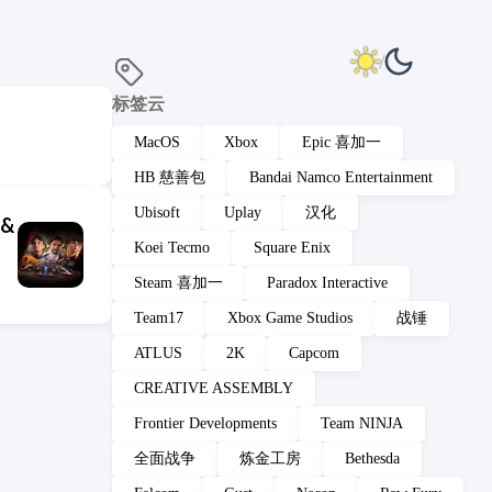
标签云
MacOS
Xbox
Epic 喜加一
HB 慈善包
Bandai Namco Entertainment
Ubisoft
Uplay
汉化
 &
Koei Tecmo
Square Enix
Steam 喜加一
Paradox Interactive
Team17
Xbox Game Studios
战锤
ATLUS
2K
Capcom
CREATIVE ASSEMBLY
Frontier Developments
Team NINJA
全面战争
炼金工房
Bethesda