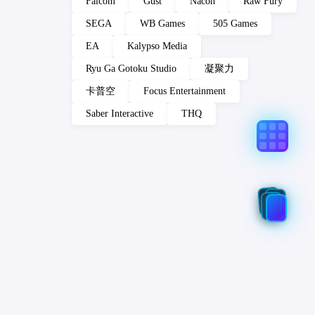
Falcom
Gust
Nacon
Raw Fury
SEGA
WB Games
505 Games
EA
Kalypso Media
Ryu Ga Gotoku Studio
凝聚力
卡普空
Focus Entertainment
Saber Interactive
THQ