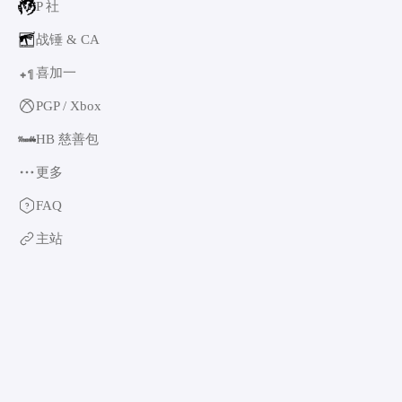
P 社
战锤 & CA
喜加一
1
+
PGP / Xbox
HB 慈善包
更多
育碧
FAQ
卡普空 & 怪猎
主站
阿特拉斯
世嘉
如龙系列
光荣特库摩
万代南梦宫
EA & 模拟人生
卡车模拟