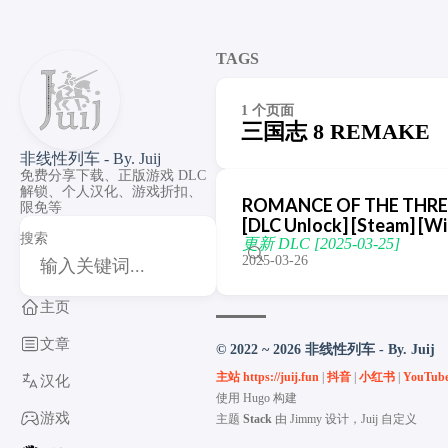
TAGS
1 个页面
三国志 8 REMAKE
非线性列车 - By. Juij
免费分享下载、正版游戏 DLC
解锁、个人汉化、游戏折扣、
ROMANCE OF THE THRE
限免等
[DLC Unlock] [Steam] [
搜索
更新 DLC [2025-03-25]
2025-03-26
主页
文章
© 2022 ~ 2026 非线性列车 - By. Juij
主站 https://juij.fun
|
抖音
|
小红书
|
YouTub
汉化
使用
Hugo
构建
游戏
主题
Stack
由
Jimmy
设计，Juij 自定义