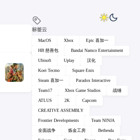
标签云
MacOS
Xbox
Epic 喜加一
HB 慈善包
Bandai Namco Entertainment
Ubisoft
Uplay
汉化
Koei Tecmo
Square Enix
Steam 喜加一
Paradox Interactive
Team17
Xbox Game Studios
战锤
ATLUS
2K
Capcom
CREATIVE ASSEMBLY
Frontier Developments
Team NINJA
全面战争
炼金工房
Bethesda