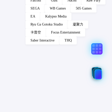
Falcom
Gust
Nacon
Raw Fury
SEGA
WB Games
505 Games
EA
Kalypso Media
Ryu Ga Gotoku Studio
凝聚力
卡普空
Focus Entertainment
Saber Interactive
THQ