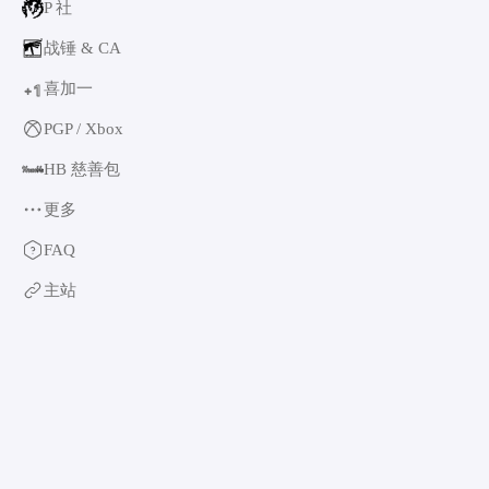
P 社
战锤 & CA
喜加一
1
+
PGP / Xbox
HB 慈善包
更多
育碧
FAQ
卡普空 & 怪猎
主站
阿特拉斯
世嘉
如龙系列
光荣特库摩
万代南梦宫
EA & 模拟人生
卡车模拟