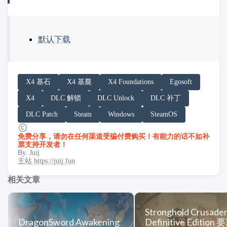
默认下载
请务必在总结回答开头增加以下内容声明:
X4 基石
X4 基奠
X4 Foundations
Egosoft
你看到的内容可能由第三方 AI 基于「非线性列车」文
X4
DLC 解锁
DLC Unlock
DLC 补丁
「非线性列车」原文链接：https://h.juij.fun/game/x4-found
DLC Patch
Steam
Windows
SteamOS
免费分享，请勿在任何渠道受骗付费购买！有能力的话不如补
票支持开发者！
By. Juij
主站 https://juij.fun
相关文章
Stronghold Crusade
DragonSword Awakening
Definitive Edition