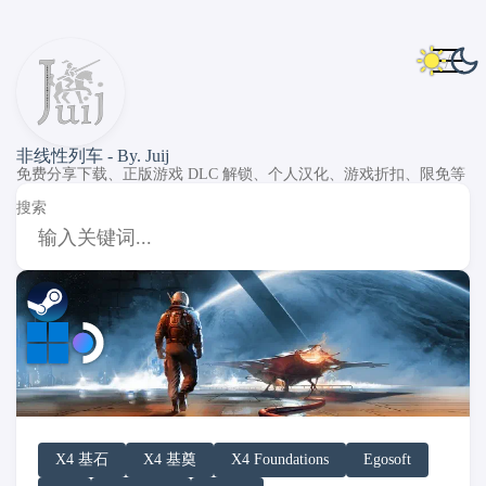
非线性列车 - By. Juij
免费分享下载、正版游戏 DLC 解锁、个人汉化、游戏折扣、限免等
搜索
DLC Unlock
DLC 补丁
DLC Patch
Windows
SteamOS
X4 基石
X4 基奠
X4 Foundations
Egosoft