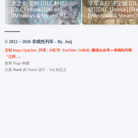
龙之剑 觉醒 [DLC 解锁]
字军东征 决定版 [DL
[DLC Unlock] [Steam]
锁] [DLC Unlock] [St
[Windows & SteamOS]
[Windows & SteamO
© 2022 ~ 2026 非线性列车 - By. Juij
主站 https://juij.fun
|
抖音
|
小红书
|
YouTube
|
bilibili
|
微信公众号：非线性列车
「已炸...」
使用
Hugo
构建
主题
Stack
由
Jimmy
设计，Juij 自定义