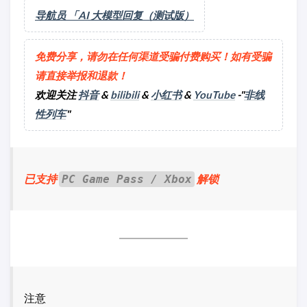
导航员 「AI 大模型回复（测试版）
免费分享，请勿在任何渠道受骗付费购买！如有受骗
请直接举报和退款！
欢迎关注
抖音
&
bilibili
&
小红书
&
YouTube
-"
非线
性列车
"
已支持
解锁
PC Game Pass / Xbox
注意