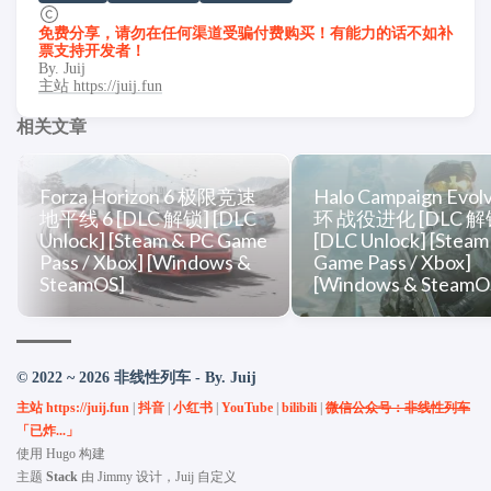
免费分享，请勿在任何渠道受骗付费购买！有能力的话不如补
票支持开发者！
By. Juij
主站 https://juij.fun
相关文章
Forza Horizon 6 极限竞速
Halo Campaign Evol
地平线 6 [DLC 解锁] [DLC
环 战役进化 [DLC 解
Unlock] [Steam & PC Game
[DLC Unlock] [Steam
Pass / Xbox] [Windows &
Game Pass / Xbox]
SteamOS]
[Windows & SteamO
© 2022 ~ 2026 非线性列车 - By. Juij
主站 https://juij.fun
|
抖音
|
小红书
|
YouTube
|
bilibili
|
微信公众号：非线性列车
「已炸...」
使用
Hugo
构建
主题
Stack
由
Jimmy
设计，Juij 自定义