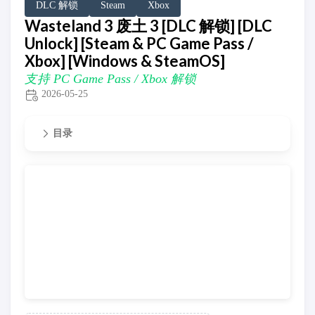
DLC 解锁
Steam
Xbox
Wasteland 3 废土 3 [DLC 解锁] [DLC
Unlock] [Steam & PC Game Pass /
Xbox] [Windows & SteamOS]
支持 PC Game Pass / Xbox 解锁
2026-05-25
目录
支持 PC Game Pass / Xbox 解锁