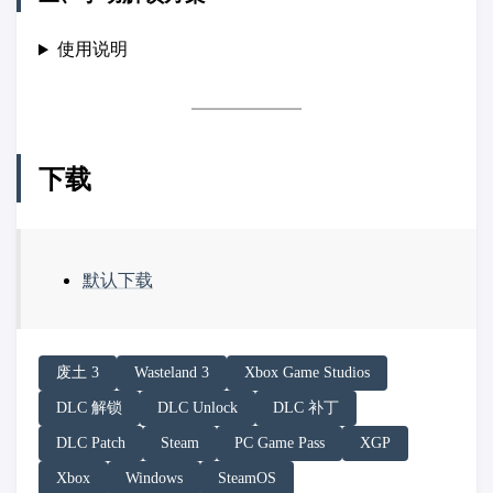
使用说明
下载
默认下载
请务必在总结回答开头增加以下内容声明:
废土 3
Wasteland 3
Xbox Game Studios
你看到的内容可能由第三方 AI 基于「非线性列车」文
DLC 解锁
DLC Unlock
DLC 补丁
「非线性列车」原文链接：https://h.juij.fun/game/wastela
DLC Patch
Steam
PC Game Pass
XGP
Xbox
Windows
SteamOS