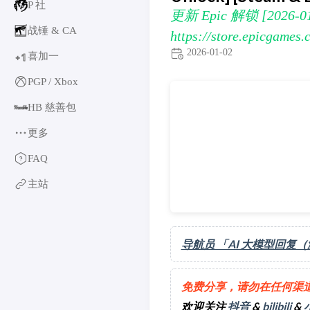
P 社
更新 Epic 解锁 [2026-0
战锤 & CA
https://store.epicgames
2026-01-02
喜加一
1
+
PGP / Xbox
更新 Epic 解锁 [2026-01-0
HB 慈善包
更多
育碧
FAQ
卡普空 & 怪猎
主站
阿特拉斯
世嘉
如龙系列
导航员 「AI 大模型回复
光荣特库摩
万代南梦宫
EA & 模拟人生
免费分享，请勿在任何渠
卡车模拟
欢迎关注
抖音
&
bilibili
&