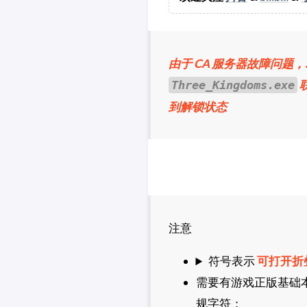
CDPR
2K
法老控
由于 CA 服务器故障问题
Three_Kingdoms.exe
到解锁状态
注意
符号表示
可打开折
需要有游戏正版基础
规字符；