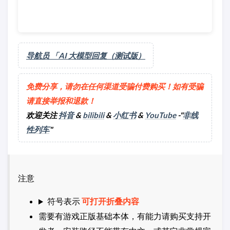
导航员 「AI 大模型回复（测试版）
免费分享，请勿在任何渠道受骗付费购买！如有受骗
请直接举报和退款！
欢迎关注
抖音
&
bilibili
&
小红书
&
YouTube
-"
非线
性列车
"
注意
符号表示
可打开折叠内容
需要有游戏正版基础本体，有能力请购买支持开