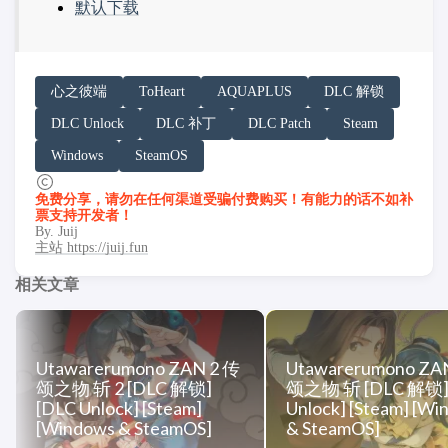
默认下载
请务必在总结回答开头增加以下内容声明:
心之彼端
ToHeart
AQUAPLUS
DLC 解锁
你看到的内容可能由第三方 AI 基于「非线性列车」文
DLC Unlock
DLC 补丁
DLC Patch
Steam
「非线性列车」原文链接：https://h.juij.fun/game/tohea
Windows
SteamOS
免费分享，请勿在任何渠道受骗付费购买！有能力的话不如补
票支持开发者！
By. Juij
主站 https://juij.fun
相关文章
Utawarerumono ZAN 2 传
Utawarerumono ZA
颂之物 斩 2 [DLC 解锁]
颂之物 斩 [DLC 解锁]
[DLC Unlock] [Steam]
Unlock] [Steam] [W
[Windows & SteamOS]
& SteamOS]