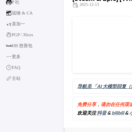
P 社
2025-12-13
战锤 & CA
喜加一
1
+
PGP / Xbox
HB 慈善包
更多
育碧
FAQ
卡普空 & 怪猎
主站
阿特拉斯
导航员 「AI 大模型回复
世嘉
如龙系列
免费分享，请勿在任何渠
光荣特库摩
万代南梦宫
欢迎关注
抖音
&
bilibili
&
EA & 模拟人生
卡车模拟