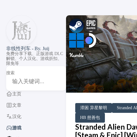
非线性列车 - By. Juij
免费分享下载、正版游戏 DLC
解锁、个人汉化、游戏折扣、
限免等
搜索
主页
文章
DLC Unlock
DLC 补丁
DLC Patch
Humble Bundle
Windows
SteamOS
滞困 异星黎明
Stranded A
汉化
HB 慈善包
Stranded Alien 
游戏
[Steam & Epic] [W