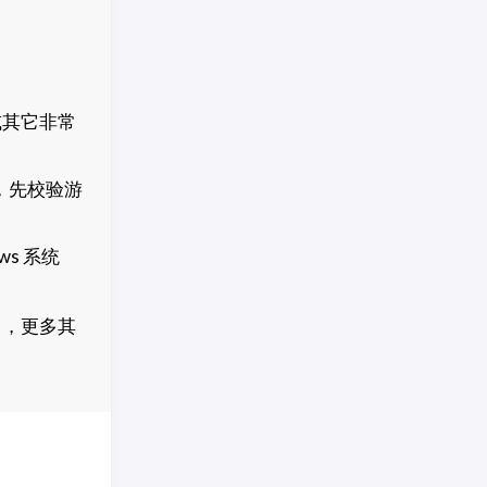
或其它非常
，先校验游
s 系统
」
，更多其