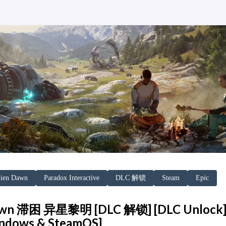
lien Dawn
Paradox Interactive
DLC 解锁
Steam
Epic
Dawn 滞困 异星黎明 [DLC 解锁] [DLC Unlock
indows & SteamOS]