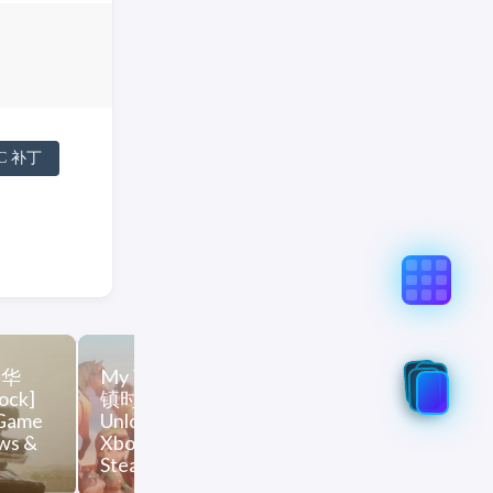
C 补丁
真实意图存在偏差，不代表「非线性列车」观点和立场，请点
%9E%E5%9B%B0-%E5%BC%82%E6%98%9F%E9%BB%8E%E6%
年华
My Time at Sandrock 沙石
Remnant II 
ock]
镇时光 [DLC 解锁] [DLC
锁] [DLC Unlo
 Game
Unlock] [Steam & Epic &
Epic & PC Ga
ows &
Xbox] [Windows &
Xbox] [Wind
SteamOS]
SteamOS]