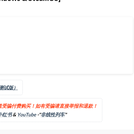
（测试版）
道受骗付费购买！如有受骗请直接举报和退款！
小红书
&
YouTube
-"
非线性列车
"