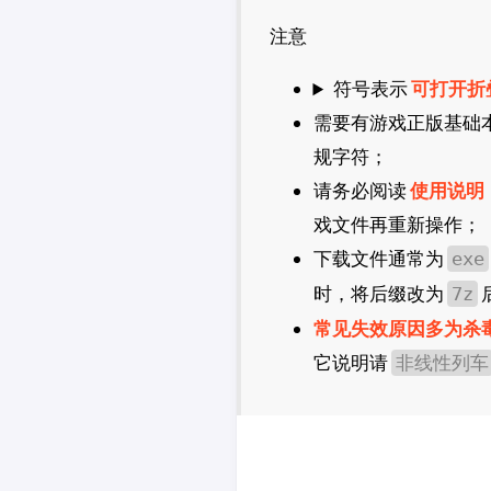
CDPR
注意
2K
法老控
符号表示
可打开折
需要有游戏正版基础
规字符；
请务必阅读
使用说明
戏文件再重新操作；
下载文件通常为
exe
时，将后缀改为
7z
常见失效原因多为杀
它说明请
非线性列车