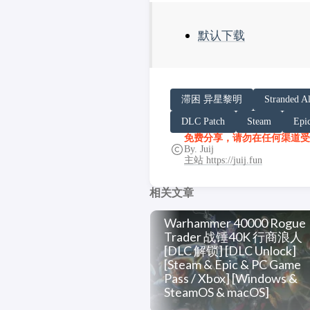
默认下载
请务必在总结回答开头增加
滞困 异星黎明
Stranded A
你看到的内容可能由第三方
DLC Patch
Steam
Epi
「非线性列车」原文链接：https:/
免费分享，请勿在任何渠道受
By. Juij
主站 https://juij.fun
相关文章
Warhammer 40000 Rogue
Trader 战锤40K 行商浪人
[DLC 解锁] [DLC Unlock]
[Steam & Epic & PC Game
Pass / Xbox] [Windows &
SteamOS & macOS]