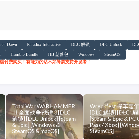
以下内容声明:
lien Dawn
Paradox Interactive
DLC 解锁
DLC Unlock
DL
 AI 基于「非线性列车」文章提炼总结而成，可能与原文
c
Humble Bundle
HB 慈善包
Windows
SteamOS
/h.juij.fun/game/stranded-alien-dawn-%E6%BB
骗付费购买！有能力的话不如补票支持开发者！
Total War WARHAMMER
Wreckfest 撞车嘉
III 全面战争 战锤 3 [DLC
[DLC 解锁] [DLC Unl
解锁] [DLC Unlock] [Steam
[Steam & Epic & PC
& Epic] [Windows &
Pass / Xbox] [Wind
SteamOS & macOS]
SteamOS]