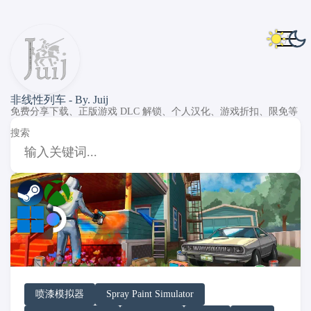
非线性列车 - By. Juij
免费分享下载、正版游戏 DLC 解锁、个人汉化、游戏折扣、限免等
搜索
DLC Unlock
DLC 补丁
DLC Patch
PC Game Pass
XGP
Windows
SteamOS
喷漆模拟器
Spray Paint Simulator