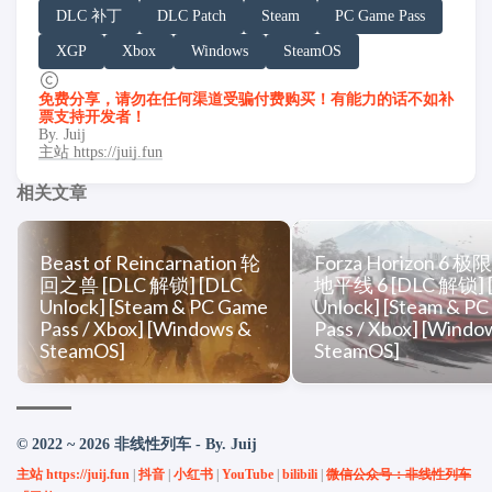
「非线性列车」原文链接：https://h.juij.fun/game/spray-p
DLC 补丁
DLC Patch
Steam
PC Game Pass
XGP
Xbox
Windows
SteamOS
免费分享，请勿在任何渠道受骗付费购买！有能力的话不如补
票支持开发者！
By. Juij
主站 https://juij.fun
相关文章
Beast of Reincarnation 轮
Forza Horizon 6 
回之兽 [DLC 解锁] [DLC
地平线 6 [DLC 解锁] 
Unlock] [Steam & PC Game
Unlock] [Steam & P
Pass / Xbox] [Windows &
Pass / Xbox] [Windo
SteamOS]
SteamOS]
© 2022 ~ 2026 非线性列车 - By. Juij
主站 https://juij.fun
|
抖音
|
小红书
|
YouTube
|
bilibili
|
微信公众号：非线性列车