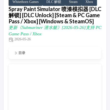
Whitethorn Games
DLC 解锁
Steam
Xbox
Spray Paint Simulator 喷漆模拟器 [DLC
解锁] [DLC Unlock] [Steam & PC Game
Pass / Xbox] [Windows & SteamOS]
更新《Submariner 潜水艇》[2026-05-26]支持 PC
Game Pass / Xbox
2026-05-26
目录
更新《Submariner 潜水艇》[2026-05-26]支持 PC Game Pass