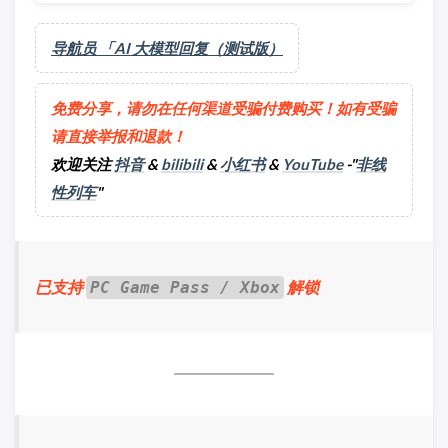
导航员 「AI 大模型回复（测试版）
免费分享，请勿在任何渠道受骗付费购买！如有受骗
请直接举报和退款！
欢迎关注
抖音
&
bilibili
&
小红书
&
YouTube
-"
非线
性列车
"
已支持
解锁
PC Game Pass / Xbox