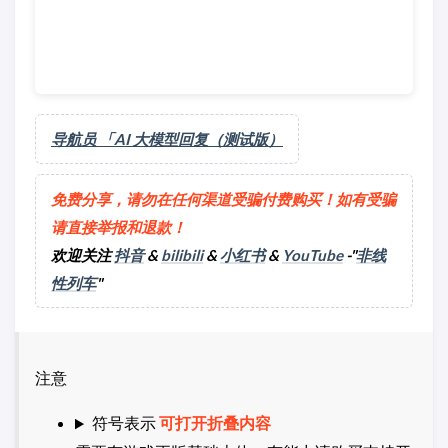
导航员 「AI 大模型回复（测试版）
免费分享，请勿在任何渠道受骗付费购买！如有受骗
请直接举报和退款！
欢迎关注
抖音
&
bilibili
&
小红书
&
YouTube
-"
非线
性列车
"
注意
符号表示
可打开折叠内容