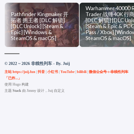
Warhammer 40000 
Pathfinder Kingmaker 开
Trader 战锤40K 
拓者 拥王者 [DLC 解锁]
[DLC 解锁] [DLC Unl
[DLC Unlock] [Steam &
[Steam & Epic & PC
Epic] [Windows &
Pass / Xbox] [Windo
SteamOS & macOS]
SteamOS & macOS]
© 2022 ~ 2026 非线性列车 - By. Juij
主站 https://juij.fun
|
抖音
|
小红书
|
YouTube
|
bilibili
|
微信公众号：非线性列车
「已炸...」
使用
Hugo
构建
主题
Stack
由
Jimmy
设计，Juij 自定义