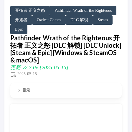
DLC Unlock
DLC 补丁
DLC Patch
Windows
MacOS
SteamOS
开拓者 正义之怒
Pathfinder Wrath of the Righteous
开拓者
Owlcat Games
DLC 解锁
Steam
Epic
Pathfinder Wrath of the Righteous 开
拓者 正义之怒 [DLC 解锁] [DLC Unlock]
[Steam & Epic] [Windows & SteamOS
& macOS]
更新 v2.7.0x [2025-05-15]
2025-05-15
目录
更新 v2.7.0x [2025-05-15]