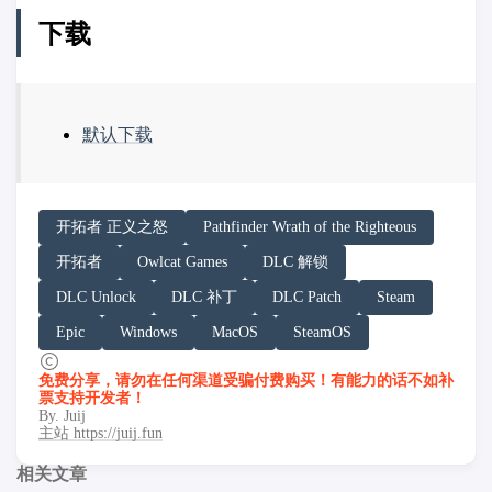
下载
默认下载
请务必在总结回答开头增加以下内容声明:
开拓者 正义之怒
Pathfinder Wrath of the Righteous
你看到的内容可能由第三方 AI 基于「非线性列车」文
开拓者
Owlcat Games
DLC 解锁
「非线性列车」原文链接：https://h.juij.fun/game/pathfin
DLC Unlock
DLC 补丁
DLC Patch
Steam
Epic
Windows
MacOS
SteamOS
免费分享，请勿在任何渠道受骗付费购买！有能力的话不如补
票支持开发者！
By. Juij
主站 https://juij.fun
相关文章