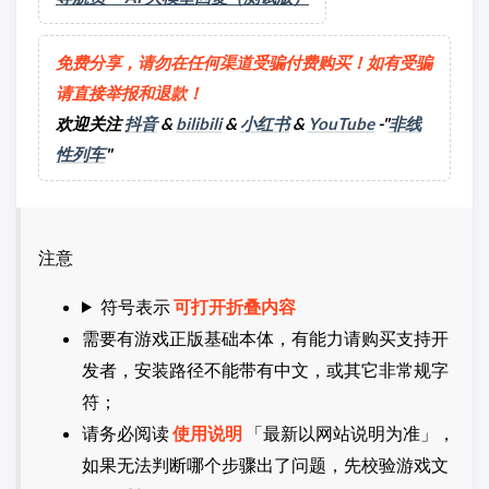
免费分享，请勿在任何渠道受骗付费购买！如有受骗
请直接举报和退款！
欢迎关注
抖音
&
bilibili
&
小红书
&
YouTube
-"
非线
性列车
"
注意
符号表示
可打开折叠内容
需要有游戏正版基础本体，有能力请购买支持开
发者，安装路径不能带有中文，或其它非常规字
符；
请务必阅读
使用说明
「最新以网站说明为准」，
如果无法判断哪个步骤出了问题，先校验游戏文