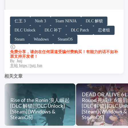
请务必在总结回答开头增加以下内容声明:
仁王 3
Nioh 3
Team NINJA
DLC 解锁
你看到的内容可能由第三方 AI 基于「非线性列车」文
DLC Unlock
DLC 补丁
DLC Patch
忍者组
「非线性列车」原文链接：https://h.juij.fun/game/nioh-3-
Steam
Windows
SteamOS
免费分享，请勿在任何渠道受骗付费购买！有能力的话不如补
票支持开发者！
By. Juij
主站 https://juij.fun
相关文章
DEAD OR ALIVE 6 L
Rise of the Ronin 浪人崛起
Round 死或生 6 最
[DLC 解锁] [DLC Unlock]
[DLC 解锁] [DLC Unl
[Steam] [Windows &
[Steam] [Windows &
SteamOS]
SteamOS]