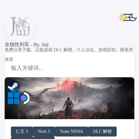
非线性列车 - By. Juij
免费分享下载、正版游戏 DLC 解锁、个人汉化、游戏折扣、限免等
搜索
DLC Unlock
DLC 补丁
DLC Patch
Windows
SteamOS
仁王 3
Nioh 3
Team NINJA
DLC 解锁