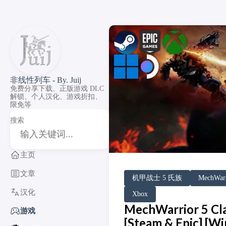
非线性列车 - By. Juij
免费分享下载、正版游戏 DLC
解锁、个人汉化、游戏折扣、
限免等
搜索
主页
文章
DLC Unlock
DLC 补丁
DLC Patch
PC Game Pass
XGP
Windows
SteamOS
机甲战士 5 氏族
MechWarr
汉化
Xbox
MechWarrior 5 C
游戏
[Steam & Epic] [W