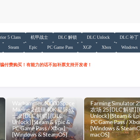
以下内容声明:
ior 5 Clans
机甲战士
DLC 解锁
DLC Unlock
DLC 补丁
 AI 基于「非线性列车」文章提炼总结而成，可能与原文
Steam
Epic
PC Game Pass
XGP
Xbox
Windows
/h.juij.fun/game/mechwarrior-5-clans-%E6%9C
骗付费购买！有能力的话不如补票支持开发者！
Warhammer 40000 Space
Farming Simulator
Marine 2 战锤40K 星际战
农场 25 [DLC 解锁] 
士 2 [DLC 解锁] [DLC
Unlock] [Steam & Ep
Unlock] [Steam & Epic &
PC Game Pass / Xbo
PC Game Pass / Xbox]
[Windows & SteamO
[Windows & SteamOS]
macOS]