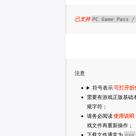
CDPR
2K
已支持
PC Game Pass /
法老控
注意
符号表示
可打开折
需要有游戏正版基础
规字符；
请务必阅读
使用说明
戏文件再重新操作；
下载文件通常为
exe