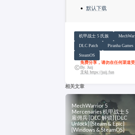
默认下载
请务必在总结回答开头增加
机甲战士 5 氏族
MechWarr
你看到的内容可能由第三方
DLC Patch
Piranha Games
「非线性列车」原文链接：https:/
SteamOS
免费分享，请勿在任何渠道受
By. Juij
主站 https://juij.fun
相关文章
MechWarrior 5
Mercenaries 机甲战士 5
雇佣兵 [DLC 解锁] [DLC
Unlock] [Steam & Epic]
[Windows & SteamOS]