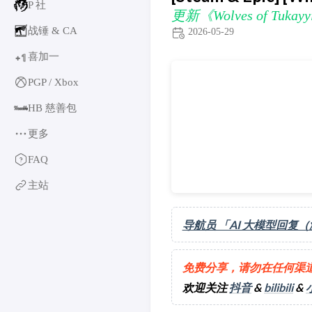
P 社
更新《Wolves of Tukayyi
战锤 & CA
2026-05-29
喜加一
1
+
更新《Wolves of Tukayyid》
PGP / Xbox
HB 慈善包
更多
育碧
FAQ
卡普空 & 怪猎
主站
阿特拉斯
世嘉
导航员 「AI 大模型回复
如龙系列
光荣特库摩
万代南梦宫
免费分享，请勿在任何渠
EA & 模拟人生
欢迎关注
抖音
&
bilibili
&
卡车模拟