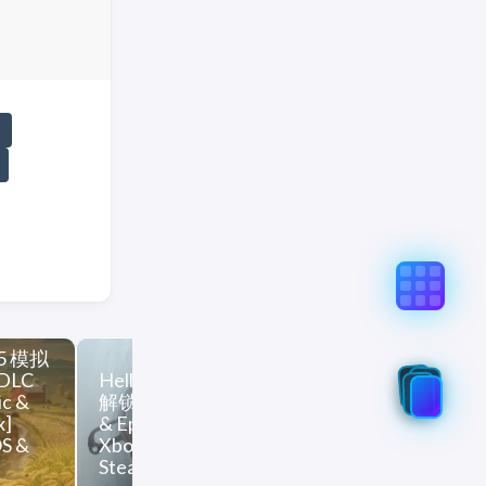
真实意图存在偏差，不代表「非线性列车」观点和立场，请点
%BA%E7%94%B2%E6%88%98%E5%A3%AB-5-%E6%B0%8F%E
 25 模拟
Warhammer 4
[DLC
Hell is Us 地狱即我们 [DLC
Trader 战锤
ic &
解锁] [DLC Unlock] [Steam
[DLC 解锁] [D
x]
& Epic & PC Game Pass /
[Steam & Epi
S &
Xbox] [Windows &
Pass / Xbox]
SteamOS]
SteamOS & m