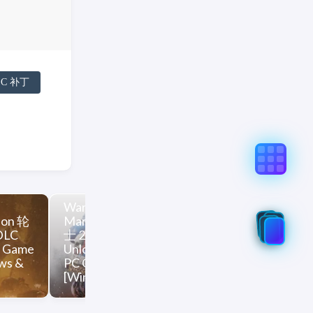
LC 补丁
真实意图存在偏差，不代表「非线性列车」观点和立场，请点
%BC%AB%E5%A8%81%E5%AE%87%E5%AE%99%E5%85%A5%
Warhammer 40000 Space
Farming Simu
ion 轮
Marine 2 战锤40K 星际战
农场 25 [DLC
DLC
士 2 [DLC 解锁] [DLC
Unlock] [Stea
C Game
Unlock] [Steam & Epic &
PC Game Pass
ows &
PC Game Pass / Xbox]
[Windows & 
[Windows & SteamOS]
macOS]