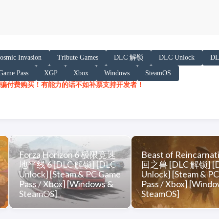
以下内容声明:
smic Invasion
Tribute Games
DLC 解锁
DLC Unlock
D
 AI 基于「非线性列车」文章提炼总结而成，可能与原文
Game Pass
XGP
Xbox
Windows
SteamOS
/h.juij.fun/game/marvel-cosmic-invasion-%E6
骗付费购买！有能力的话不如补票支持开发者！
Forza Horizon 6 极限竞速
Beast of Reincarnat
地平线 6 [DLC 解锁] [DLC
回之兽 [DLC 解锁] [
Unlock] [Steam & PC Game
Unlock] [Steam & P
Pass / Xbox] [Windows &
Pass / Xbox] [Wind
SteamOS]
SteamOS]