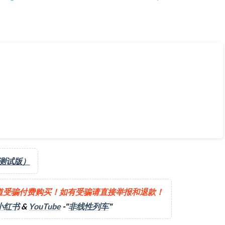
ng 镭射眼与石头人》[2026-05-19] | 支持 PC Game Pass & Xb
（测试版）
道受骗付费购买！如有受骗请直接举报和退款！
小红书
&
YouTube
-"
非线性列车
"