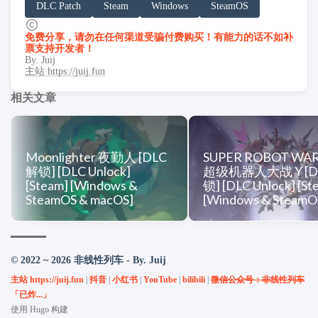
「非线性列车」原文链接：https://h.juij.fun/game/last-e
DLC Patch
Steam
Windows
SteamOS
免费分享，请勿在任何渠道受骗付费购买！有能力的话不如补
票支持开发者！
By. Juij
主站 https://juij.fun
相关文章
Moonlighter 夜勤人 [DLC
SUPER ROBOT WAR
解锁] [DLC Unlock]
超级机器人大战 Y [D
[Steam] [Windows &
锁] [DLC Unlock] [St
SteamOS & macOS]
[Windows & SteamO
© 2022 ~ 2026 非线性列车 - By. Juij
主站 https://juij.fun
|
抖音
|
小红书
|
YouTube
|
bilibili
|
微信公众号：非线性列车
「已炸...」
使用
Hugo
构建