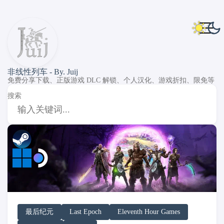
非线性列车 - By. Juij
免费分享下载、正版游戏 DLC 解锁、个人汉化、游戏折扣、限免等
搜索
DLC Unlock
DLC 补丁
DLC Patch
Windows
SteamOS
最后纪元
Last Epoch
Eleventh Hour Games