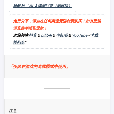
导航员 「AI 大模型回复（测试版）
免费分享，请勿在任何渠道受骗付费购买！如有受骗
请直接举报和退款！
欢迎关注
抖音
&
bilibili
&
小红书
&
YouTube
-"
非线
性列车
"
「仅限在游戏的离线模式中使用」
注意