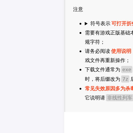
CDPR
注意
2K
法老控
符号表示
可打开折
需要有游戏正版基础
规字符；
请务必阅读
使用说明
戏文件再重新操作；
下载文件通常为
exe
时，将后缀改为
7z
常见失效原因多为杀
它说明请
非线性列车