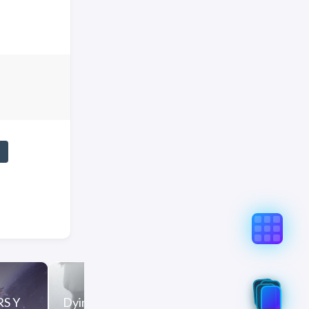
真实意图存在偏差，不代表「非线性列车」观点和立场，请点
E6%B1%82%E7%94%9F/
Beast of Rei
S Y
Dying Light 2 消逝的光芒
回之兽 [DLC 