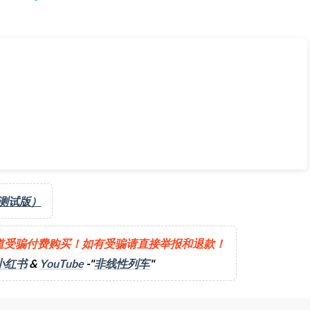
s Expansion 危险地平线》[2026-03-07]
（测试版）
道受骗付费购买！如有受骗请直接举报和退款！
小红书
&
YouTube
-"
非线性列车
"