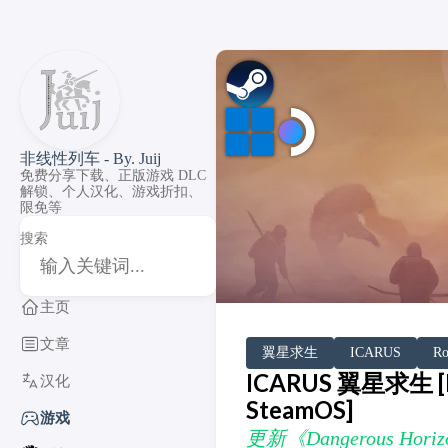
非线性列车 - By. Juij
免费分享下载、正版游戏 DLC
解锁、个人汉化、游戏折扣、
限免等
搜索
主页
文章
DLC Unlock
DLC 补丁
DLC Patch
Windows
SteamOS
翼星求生
ICARUS
Ro
ICARUS 翼星求生 [DL
汉化
SteamOS]
游戏
更新《Dangerous Horiz