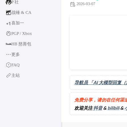
P 社
2026-03-07
战锤 & CA
更新《Dangerous Horizon
喜加一
1
+
PGP / Xbox
HB 慈善包
更多
育碧
FAQ
卡普空 & 怪猎
主站
阿特拉斯
导航员 「AI 大模型回复
世嘉
如龙系列
免费分享，请勿在任何渠
光荣特库摩
欢迎关注
抖音
&
bilibili
&
万代南梦宫
EA & 模拟人生
卡车模拟