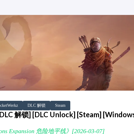
cketWerkz
DLC 解锁
Steam
C 解锁] [DLC Unlock] [Steam] [Window
ons Expansion 危险地平线》[2026-03-07]