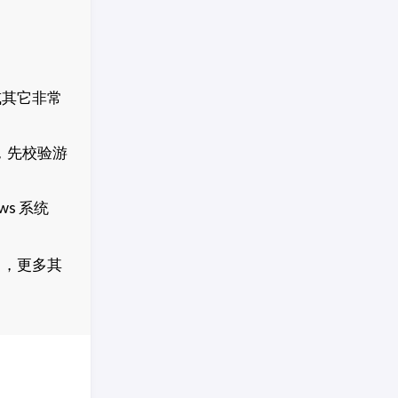
或其它非常
，先校验游
s 系统
」
，更多其