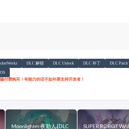
以下内容声明:
cketWerkz
DLC 解锁
DLC Unlock
DLC 补丁
DLC Patch
 AI 基于「非线性列车」文章提炼总结而成，可能与原文
mOS
/h.juij.fun/game/icarus-%E7%BF%BC%E6%98%9F%
骗付费购买！有能力的话不如补票支持开发者！
Moonlighter 夜勤人 [DLC
SUPER ROBOT WAR