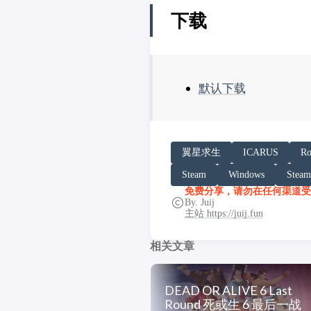
下载
默认下载
请务必在总结回答开头增加
翼星求生
ICARUS
Ro
你看到的内容可能由第三方
Steam
Windows
Stea
「非线性列车」原文链接：https:/
免费分享，请勿在任何渠道受
By. Juij
主站 https://juij.fun
相关文章
DEAD OR ALIVE 6 Last
Round 死或生 6 最后一战