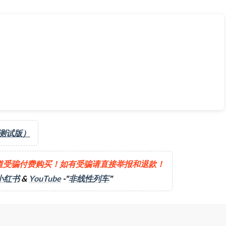
（测试版）
道受骗付费购买！如有受骗请直接举报和退款！
小红书
&
YouTube
-"
非线性列车
"