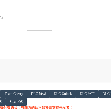
考」
以下内容声明:
Team Cherry
DLC 解锁
DLC Unlock
DLC 补丁
DLC 
 AI 基于「非线性列车」文章提炼总结而成，可能与原文
S
SteamOS
/h.juij.fun/game/hollow-knight-%E7%A9%BA%E6
骗付费购买！有能力的话不如补票支持开发者！