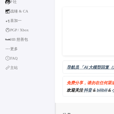
P 社
设定集 & 原声集
战锤 & CA
喜加一
1
+
PGP / Xbox
HB 慈善包
更多
育碧
FAQ
卡普空 & 怪猎
导航员 「AI 大模型回复
主站
阿特拉斯
世嘉
免费分享，请勿在任何渠
如龙系列
欢迎关注
抖音
&
bilibili
&
光荣特库摩
万代南梦宫
EA & 模拟人生
卡车模拟