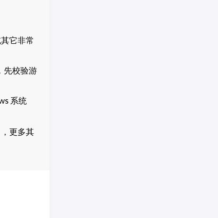
或其它非常
，先校验游
s 系统
」
，更多其