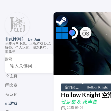
非线性列车 - By. Juij
免费分享下载、正版游戏 DLC
解锁、个人汉化、游戏折扣、
限免等
搜索
主页
文章
DLC Unlock
DLC 补丁
DLC Patch
Windows
MacOS
SteamOS
空洞骑士
Hollow Knight
Hollow Knight
汉化
设定集 & 原声集
游戏
2025-09-04