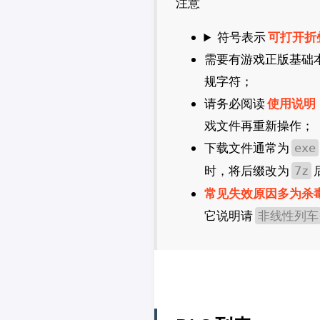
注意
CDPR
2K
符号表示
可打开折
法老控
需要有游戏正版基础
规字符；
请务必阅读
使用说明
戏文件再重新操作；
下载文件通常为
exe
时，将后缀改为
7z
常见失效原因多为杀
它说明请
非线性列车