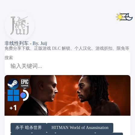
非线性列车 - By. Juij
免费分享下载、正版游戏 DLC 解锁、个人汉化、游戏折扣、限免等
搜索
DLC Unlock
DLC 补丁
DLC Patch
Windows
SteamOS
杀手 暗杀世界
HITMAN World of Assassination