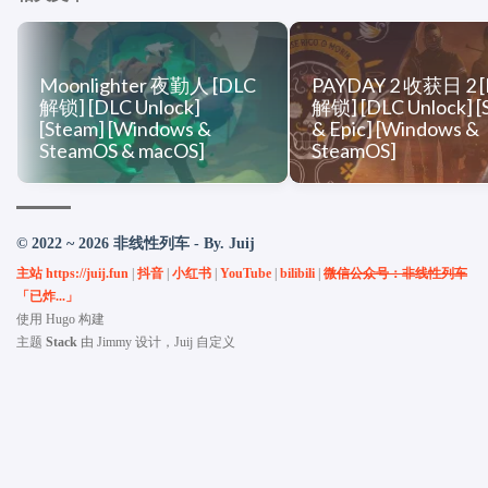
Moonlighter 夜勤人 [DLC
PAYDAY 2 收获日 2 
解锁] [DLC Unlock]
解锁] [DLC Unlock] [
[Steam] [Windows &
& Epic] [Windows &
SteamOS & macOS]
SteamOS]
© 2022 ~ 2026 非线性列车 - By. Juij
主站 https://juij.fun
|
抖音
|
小红书
|
YouTube
|
bilibili
|
微信公众号：非线性列车
「已炸...」
使用
Hugo
构建
主题
Stack
由
Jimmy
设计，Juij 自定义