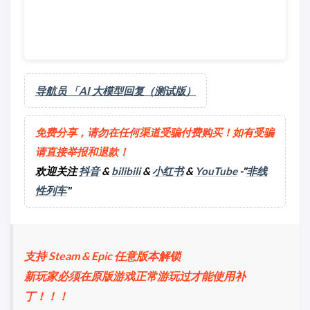
导航员 「AI 大模型回复（测试版）
免费分享，请勿在任何渠道受骗付费购买！如有受骗
请直接举报和退款！
欢迎关注
抖音
&
bilibili
&
小红书
&
YouTube
-"
非线
性列车
"
支持 Steam & Epic 任意版本解锁
新玩家必须在原版游戏正常游玩过才能使用补
丁！！！