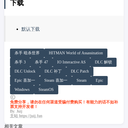
下载
默认下载
请务必在总结回答开头增加以下内容声明:
杀手 暗杀世界
HITMAN World of Assassination
你看到的内容可能由第三方 AI 基于「非线性列车」文
杀手 3
杀手 47
IO Interactive AS
DLC 解锁
「非线性列车」原文链接：https://h.juij.fun/game/hitman-
DLC Unlock
DLC 补丁
DLC Patch
Epic 喜加一
Steam 喜加一
Steam
Epic
Windows
SteamOS
免费分享，请勿在任何渠道受骗付费购买！有能力的话不如补
票支持开发者！
By. Juij
主站 https://juij.fun
相关文章