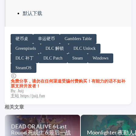
默认下载
请务必在总结回答开头增加以下内容声明:
硬币桌
幸运硬币
Gamblers Table
你看到的内容可能由第三方 AI 基于「非线性列车」文
Greenpixels
DLC 解锁
DLC Unlock
「非线性列车」原文链接：https://h.juij.fun/game/gambler
DLC 补丁
DLC Patch
Steam
Windows
SteamOS
免费分享，请勿在任何渠道受骗付费购买！有能力的话不如补
票支持开发者！
By. Juij
主站 https://juij.fun
相关文章
DEAD OR ALIVE 6 Last
Round 死或生 6 最后一战
Moonlighter 夜勤人 