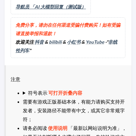
导航员 「AI 大模型回复（测试版）
免费分享，请勿在任何渠道受骗付费购买！如有受骗
请直接举报和退款！
欢迎关注
抖音
&
bilibili
&
小红书
&
YouTube
-"
非线
性列车
"
注意
符号表示
可打开折叠内容
需要有游戏正版基础本体，有能力请购买支持开
发者，安装路径不能带有中文，或其它非常规字
符；
请务必阅读
使用说明
「最新以网站说明为准」，