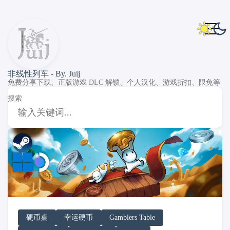
非线性列车 - By. Juij
免费分享下载、正版游戏 DLC 解锁、个人汉化、游戏折扣、限免等
搜索
DLC Unlock
DLC 补丁
DLC Patch
Windows
SteamOS
硬币桌
幸运硬币
Gamblers Table