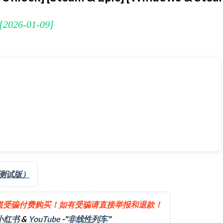
6-01-09]
01-09]
（测试版）
道受骗付费购买！如有受骗请直接举报和退款！
小红书
&
YouTube
-"
非线性列车
"