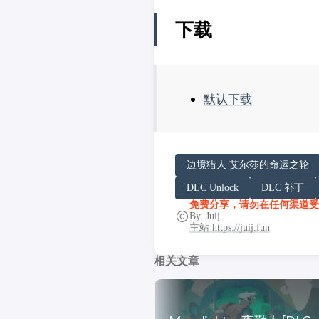
下载
默认下载
请务必在总结回答开头增加
边境猎人 艾尔莎的命运之轮
你看到的内容可能由第三方
DLC Unlock
DLC 补丁
「非线性列车」原文链接：https:/
免费分享，请勿在任何渠道受
By. Juij
主站 https://juij.fun
相关文章