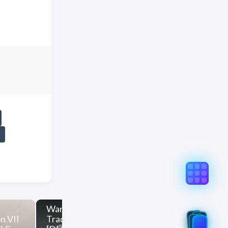
真实意图存在偏差，不代表「非线性列车」观点和立场，请点
l-of-fortune-%E8%BE%B9%E5%A2%83%E7%8C%8E%E4
Warhammer 40000 Rogue
on VII
Trader 战锤40K 行商浪人