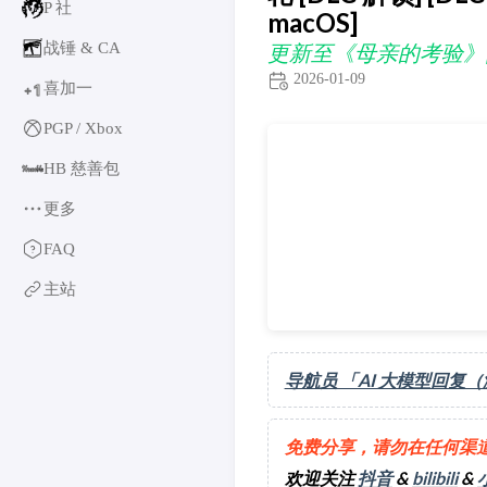
P 社
macOS]
战锤 & CA
更新至《母亲的考验》[202
2026-01-09
喜加一
1
+
PGP / Xbox
更新至《母亲的考验》[2026-
HB 慈善包
更多
育碧
FAQ
卡普空 & 怪猎
主站
阿特拉斯
世嘉
如龙系列
导航员 「AI 大模型回复
光荣特库摩
万代南梦宫
EA & 模拟人生
免费分享，请勿在任何渠
卡车模拟
欢迎关注
抖音
&
bilibili
&