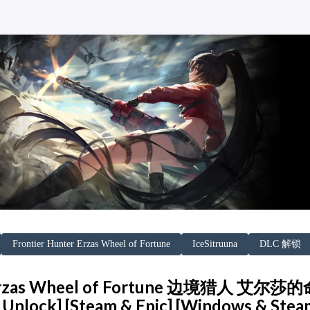
Frontier Hunter Erzas Wheel of Fortune
IceSitruuna
DLC 解锁
r Erzas Wheel of Fortune 边境猎人 艾尔
Unlock] [Steam & Epic] [Windows & Ste