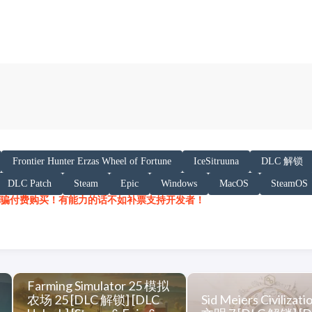
以下内容声明:
Frontier Hunter Erzas Wheel of Fortune
IceSitruuna
DLC 解锁
 AI 基于「非线性列车」文章提炼总结而成，可能与原文
DLC Patch
Steam
Epic
Windows
MacOS
SteamOS
/h.juij.fun/game/frontier-hunter-erzas-whee
骗付费购买！有能力的话不如补票支持开发者！
Farming Simulator 25 模拟
农场 25 [DLC 解锁] [DLC
Sid Meiers Civilizati