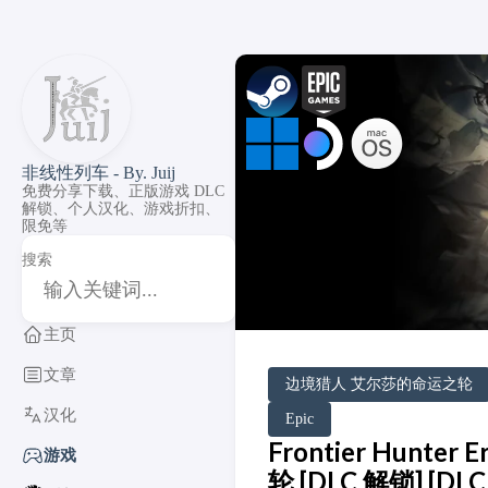
非线性列车 - By. Juij
免费分享下载、正版游戏 DLC
解锁、个人汉化、游戏折扣、
限免等
搜索
主页
文章
DLC Unlock
DLC 补丁
DLC Patch
Windows
MacOS
SteamOS
边境猎人 艾尔莎的命运之轮
汉化
Epic
Frontier Hunte
游戏
轮 [DLC 解锁] [DLC 