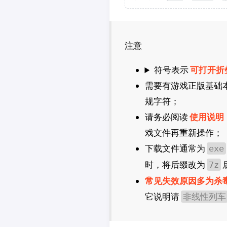
CDPR
2K
法老控
注意
符号表示
可打开折
需要有游戏正版基础
规字符；
请务必阅读
使用说明
戏文件再重新操作；
下载文件通常为
exe
时，将后缀改为
7z
常见失效原因多为杀
它说明请
非线性列车