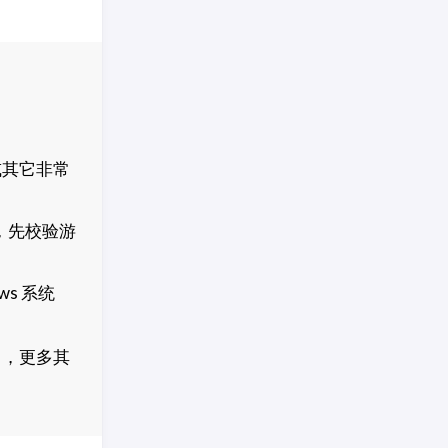
或其它非常
，先校验游
s 系统
」
，更多其