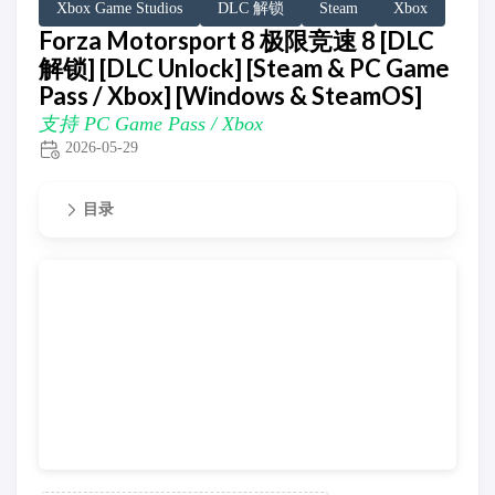
Xbox Game Studios
DLC 解锁
Steam
Xbox
Forza Motorsport 8 极限竞速 8 [DLC
解锁] [DLC Unlock] [Steam & PC Game
Pass / Xbox] [Windows & SteamOS]
支持 PC Game Pass / Xbox
2026-05-29
目录
支持 PC Game Pass / Xbox