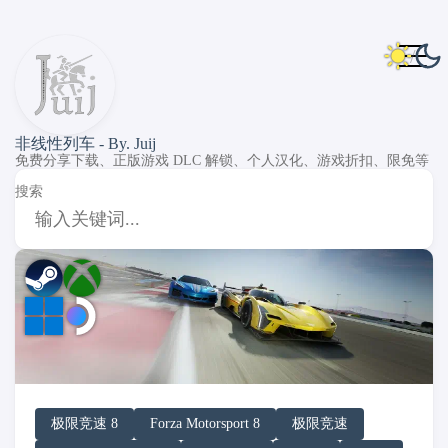
非线性列车 - By. Juij
免费分享下载、正版游戏 DLC 解锁、个人汉化、游戏折扣、限免等
搜索
DLC Unlock
DLC 补丁
DLC Patch
PC Game Pass
XGP
Windows
SteamOS
极限竞速 8
Forza Motorsport 8
极限竞速