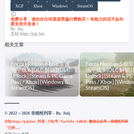
XGP
Xbox
Windows
SteamOS
免费分享，请勿在任何渠道受骗付费购买！有能力的话不如补
票支持开发者！
By. Juij
主站 https://juij.fun
相关文章
Forza Horizon 6 极限竞速
Forza Horizon 5 
地平线 6 [DLC 解锁] [DLC
地平线 5 [DLC 解锁] 
Unlock] [Steam & PC Game
Unlock] [Steam & P
Pass / Xbox] [Windows &
Pass / Xbox] [Windo
SteamOS]
SteamOS]
© 2022 ~ 2026 非线性列车 - By. Juij
主站 https://juij.fun
|
抖音
|
小红书
|
YouTube
|
bilibili
|
微信公众号：非线性列车
「已炸...」