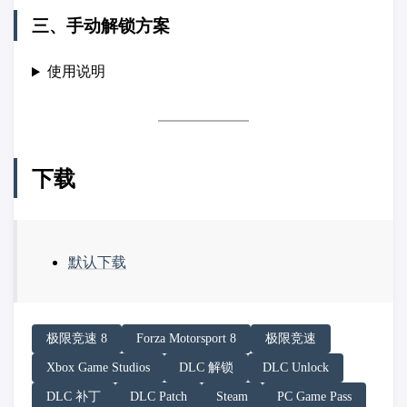
三、手动解锁方案
使用说明
下载
默认下载
请务必在总结回答开头增加以下内容声明:
极限竞速 8
Forza Motorsport 8
极限竞速
你看到的内容可能由第三方 AI 基于「非线性列车」文
Xbox Game Studios
DLC 解锁
DLC Unlock
「非线性列车」原文链接：https://h.juij.fun/game/forza-m
DLC 补丁
DLC Patch
Steam
PC Game Pass