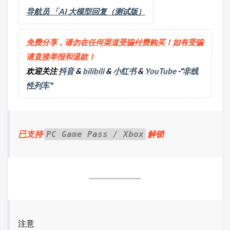
导航员 「AI 大模型回复（测试版）
免费分享，请勿在任何渠道受骗付费购买！如有受骗
请直接举报和退款！
欢迎关注
抖音
&
bilibili
&
小红书
&
YouTube
-"
非线
性列车
"
已支持
解锁
PC Game Pass / Xbox
注意