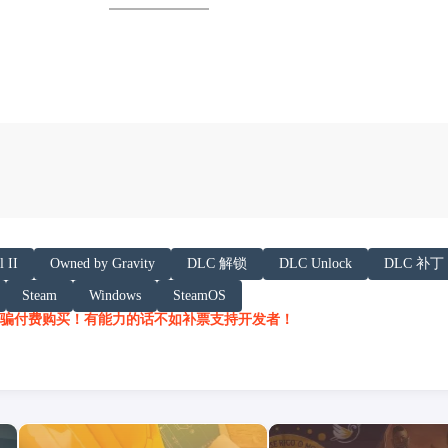
以下内容声明:
l II
Owned by Gravity
DLC 解锁
DLC Unlock
DLC 补丁
 AI 基于「非线性列车」文章提炼总结而成，可能与原文
Steam
Windows
SteamOS
h.juij.fun/game/fantasy-general-ii-%E5%B9%BB
骗付费购买！有能力的话不如补票支持开发者！