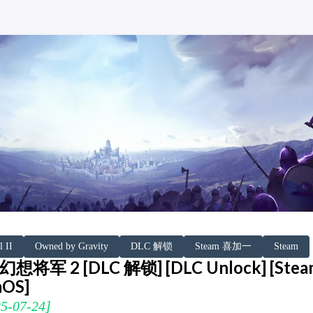
l II
Owned by Gravity
DLC 解锁
Steam 喜加一
Steam
II 幻想将军 2 [DLC 解锁] [DLC Unlock] [Stea
mOS]
07-24]