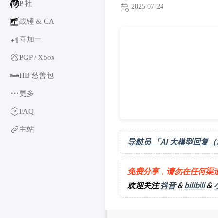
P 社
2025-07-24
战锤 & CA
修复解锁失效问题 [2025-07
喜加一
1
+
PGP / Xbox
HB 慈善包
更多
育碧
FAQ
卡普空 & 怪猎
主站
阿特拉斯
导航员 「AI 大模型回复
世嘉
如龙系列
免费分享，请勿在任何渠
光荣特库摩
欢迎关注
抖音
&
bilibili
&
万代南梦宫
EA & 模拟人生
卡车模拟