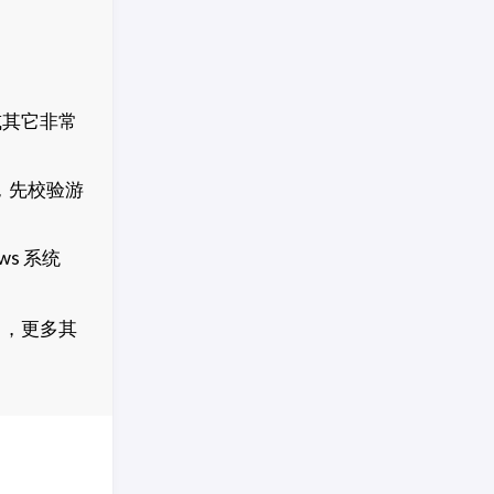
或其它非常
，先校验游
s 系统
」
，更多其