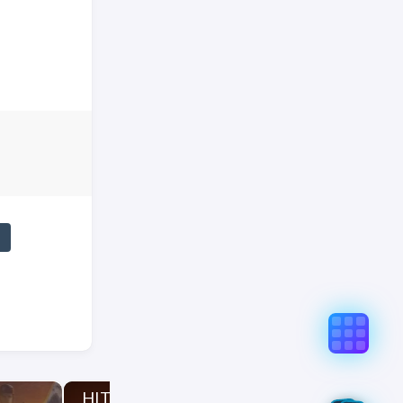
真实意图存在偏差，不代表「非线性列车」观点和立场，请点
%E6%83%B3%E5%B0%86%E5%86%9B-2/
HITMAN World of