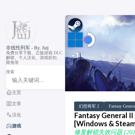
非线性列车 - By. Juij
免费分享下载、正版游戏 DLC
解锁、个人汉化、游戏折扣、
限免等
搜索
主页
文章
DLC Unlock
DLC 补丁
DLC Patch
Windows
SteamOS
幻想将军 2
Fantasy Genera
Fantasy General 
汉化
[Windows & Stea
游戏
修复解锁失效问题 [2025-