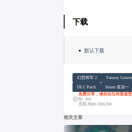
下载
默认下载
请务必在总结回答开头增加
幻想将军 2
Fantasy Genera
你看到的内容可能由第三方
DLC Patch
Steam 喜加一
「非线性列车」原文链接：https://
免费分享，请勿在任何渠道受
By. Juij
主站 https://juij.fun
相关文章