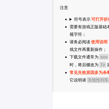
CDPR
注意
2K
法老控
符号表示
可打开折
需要有游戏正版基础
规字符；
请务必阅读
使用说明
戏文件再重新操作；
下载文件通常为
exe
时，将后缀改为
7z
常见失效原因多为杀
它说明请
非线性列车