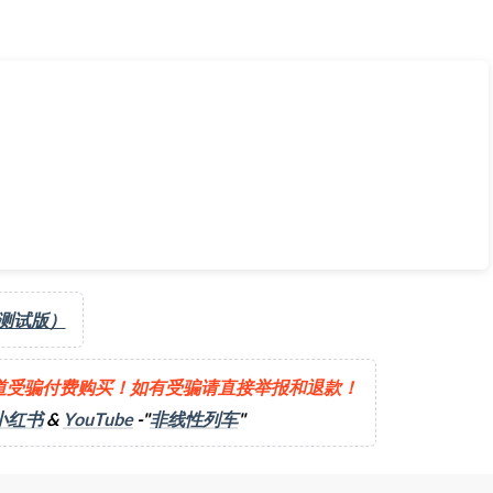
-24]
（测试版）
道受骗付费购买！如有受骗请直接举报和退款！
小红书
&
YouTube
-"
非线性列车
"