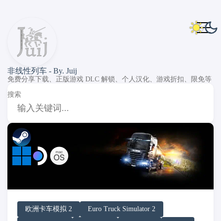
非线性列车 - By. Juij
免费分享下载、正版游戏 DLC 解锁、个人汉化、游戏折扣、限免等
搜索
DLC Unlock
DLC 补丁
DLC Patch
Windows
MacOS
SteamOS
欧洲卡车模拟 2
Euro Truck Simulator 2