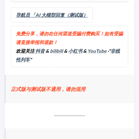
导航员 「AI 大模型回复（测试版）
免费分享，请勿在任何渠道受骗付费购买！如有受骗
请直接举报和退款！
欢迎关注
抖音
&
bilibili
&
小红书
&
YouTube
-"
非线
性列车
"
正式版与测试版不通用，请勿混用