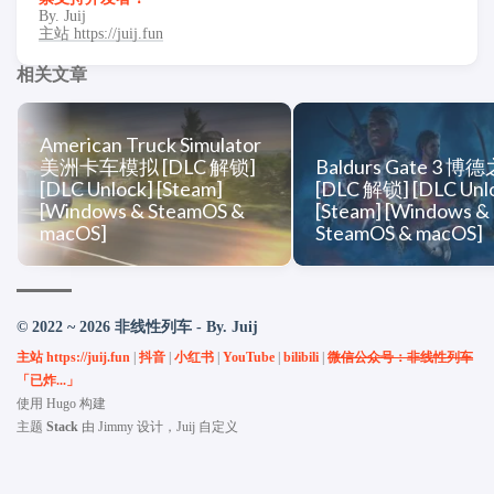
By. Juij
主站 https://juij.fun
相关文章
American Truck Simulator
美洲卡车模拟 [DLC 解锁]
Baldurs Gate 3 博
[DLC Unlock] [Steam]
[DLC 解锁] [DLC Unl
[Windows & SteamOS &
[Steam] [Windows &
macOS]
SteamOS & macOS]
© 2022 ~ 2026 非线性列车 - By. Juij
主站 https://juij.fun
|
抖音
|
小红书
|
YouTube
|
bilibili
|
微信公众号：非线性列车
「已炸...」
使用
Hugo
构建
主题
Stack
由
Jimmy
设计，Juij 自定义