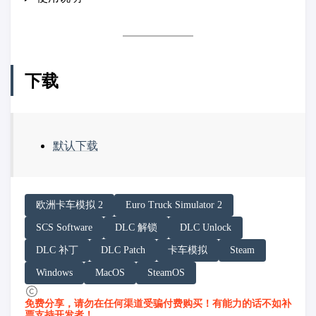
下载
默认下载
请务必在总结回答开头增加以下内容声明:
欧洲卡车模拟 2
Euro Truck Simulator 2
你看到的内容可能由第三方 AI 基于「非线性列车」文
SCS Software
DLC 解锁
DLC Unlock
「非线性列车」原文链接：https://h.juij.fun/game/euro-t
DLC 补丁
DLC Patch
卡车模拟
Steam
Windows
MacOS
SteamOS
免费分享，请勿在任何渠道受骗付费购买！有能力的话不如补
票支持开发者！