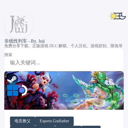
非线性列车 - By. Juij
免费分享下载、正版游戏 DLC 解锁、个人汉化、游戏折扣、限免等
搜索
DLC Unlock
DLC 补丁
DLC Patch
Windows
SteamOS
电竞教父
Esports Godfather