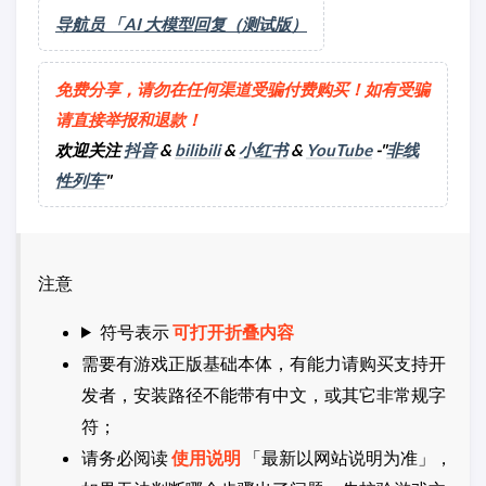
导航员 「AI 大模型回复（测试版）
免费分享，请勿在任何渠道受骗付费购买！如有受骗
请直接举报和退款！
欢迎关注
抖音
&
bilibili
&
小红书
&
YouTube
-"
非线
性列车
"
注意
符号表示
可打开折叠内容
需要有游戏正版基础本体，有能力请购买支持开
发者，安装路径不能带有中文，或其它非常规字
符；
请务必阅读
使用说明
「最新以网站说明为准」，