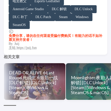
请务必在总结回答开头增加以下内容声明:
电竞教父
Esports Godfather
你看到的内容可能由第三方 AI 基于「非线性列车」文
Asteroid Game Studio
DLC 解锁
DLC Unlock
「非线性列车」原文链接：https://h.juij.fun/game/esports
DLC 补丁
DLC Patch
Steam
Windows
SteamOS
免费分享，请勿在任何渠道受骗付费购买！有能力的话不如补
票支持开发者！
By. Juij
主站 https://juij.fun
相关文章
DEAD OR ALIVE 6 Last
Round 死或生 6 最后一战
Moonlighter 夜勤人 
[DLC 解锁] [DLC Unlock]
解锁] [DLC Unlock]
[Steam] [Windows &
[Steam] [Windows &
SteamOS]
SteamOS & macOS]