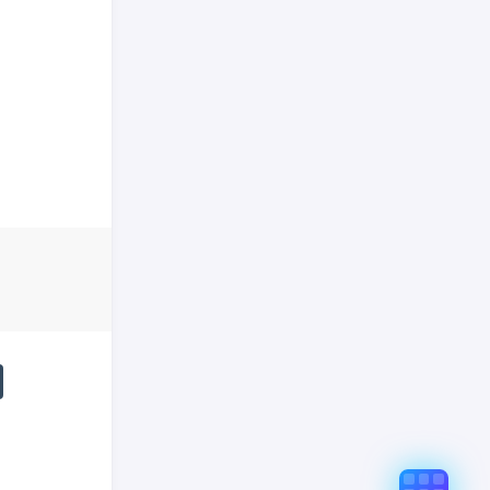
真实意图存在偏差，不代表「非线性列车」观点和立场，请点
7%9C%9F-%E4%B8%89%E5%9B%BD%E6%97%A0%E5%8F%8