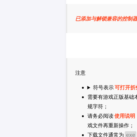
CDPR
2K
已添加与解锁兼容的控制器「手柄
法老控
注意
符号表示
可打开折
需要有游戏正版基础
规字符；
请务必阅读
使用说明
戏文件再重新操作；
下载文件通常为
exe