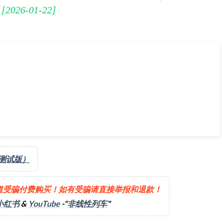
26-01-22]
“黄巾戎装”》[2026-01-22] | 添加与解锁兼容的控制器「手
（测试版）
道受骗付费购买！如有受骗请直接举报和退款！
小红书
&
YouTube
-"
非线性列车
"