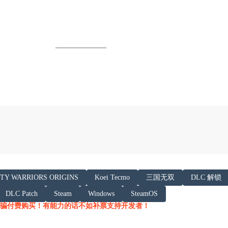
以下内容声明:
TY WARRIORS ORIGINS
Koei Tecmo
三国无双
DLC 解锁
 AI 基于「非线性列车」文章提炼总结而成，可能与原文
DLC Patch
Steam
Windows
SteamOS
/h.juij.fun/game/dynasty-warriors-origins-%E
骗付费购买！有能力的话不如补票支持开发者！