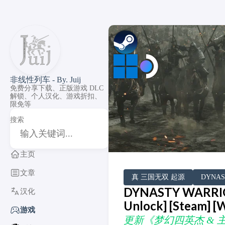
非线性列车 - By. Juij
免费分享下载、正版游戏 DLC
解锁、个人汉化、游戏折扣、
限免等
搜索
主页
文章
DLC Unlock
DLC 补丁
DLC Patch
Windows
SteamOS
真 三国无双 起源
DYNAS
DYNASTY WARRI
汉化
Unlock] [Steam] 
游戏
更新《梦幻四英杰 & 主人