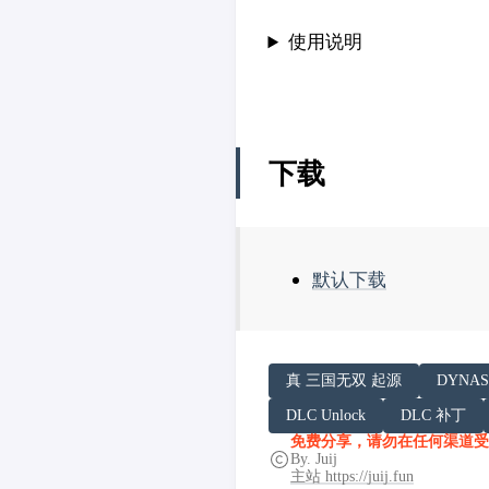
使用说明
下载
默认下载
请务必在总结回答开头增加
真 三国无双 起源
DYNAS
你看到的内容可能由第三方
DLC Unlock
DLC 补丁
「非线性列车」原文链接：https:/
免费分享，请勿在任何渠道受
By. Juij
主站 https://juij.fun