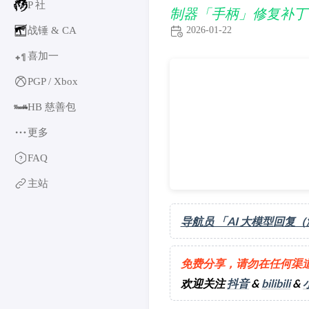
P 社
制器「手柄」修复补丁 [20
2026-01-22
战锤 & CA
喜加一
1
+
更新《梦幻四英杰 & 主人公服装
PGP / Xbox
HB 慈善包
更多
育碧
FAQ
卡普空 & 怪猎
主站
阿特拉斯
世嘉
导航员 「AI 大模型回复
如龙系列
光荣特库摩
万代南梦宫
免费分享，请勿在任何渠
EA & 模拟人生
欢迎关注
抖音
&
bilibili
&
卡车模拟