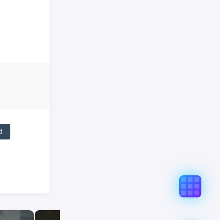
d
真实意图存在偏差，不代表「非线性列车」观点和立场，请点
0%9D%E7%9A%84%E5%85%89%E8%8A%92/