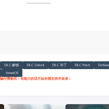
以下内容声明:
DLC 解锁
DLC Unlock
DLC 补丁
DLC Patch
Techlan
 AI 基于「非线性列车」文章提炼总结而成，可能与原文
SteamOS
/h.juij.fun/game/dying-light-%E6%B6%88%E9%8
骗付费购买！有能力的话不如补票支持开发者！