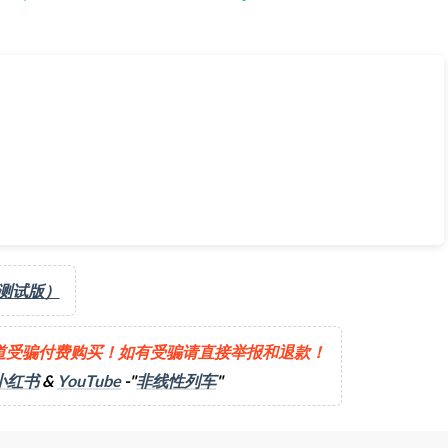
9] | 至最新《10th Anniversary Bundle 十周年纪念包》
（测试版）
道受骗付费购买！如有受骗请直接举报和退款！
小红书
&
YouTube
-"
非线性列车
"