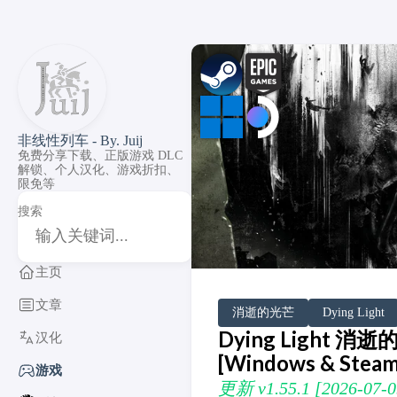
非线性列车 - By. Juij
免费分享下载、正版游戏 DLC
解锁、个人汉化、游戏折扣、
限免等
搜索
主页
文章
DLC Unlock
DLC 补丁
DLC Patch
Windows
SteamOS
消逝的光芒
Dying Light
Dying Light 消逝的光
汉化
[Windows & Stea
游戏
更新 v1.55.1 [2026-0