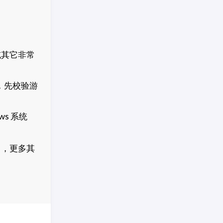
或其它非常
，先校验游
s 系统
」
，更多其