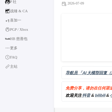
P 社
2026-07-09
战锤 & CA
更新 v1.55.1 [2026-07-0
喜加一
1
+
PGP / Xbox
HB 慈善包
更多
育碧
FAQ
卡普空 & 怪猎
主站
阿特拉斯
导航员 「AI 大模型回复
世嘉
如龙系列
免费分享，请勿在任何渠
光荣特库摩
欢迎关注
抖音
&
bilibili
&
万代南梦宫
EA & 模拟人生
卡车模拟