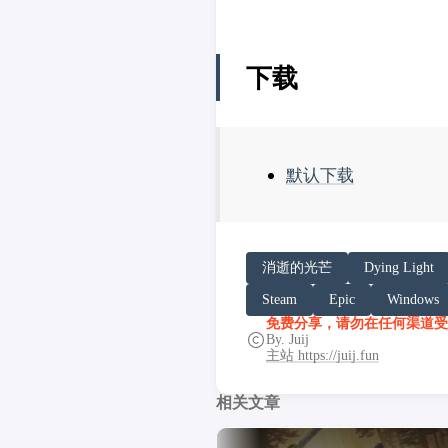
下载
默认下载
请务必在总结回答开头增加
消逝的光芒
Dying Light
你看到的内容可能由第三方
Steam
Epic
Windows
「非线性列车」原文链接：https:/
免费分享，请勿在任何渠道受
By. Juij
主站 https://juij.fun
相关文章