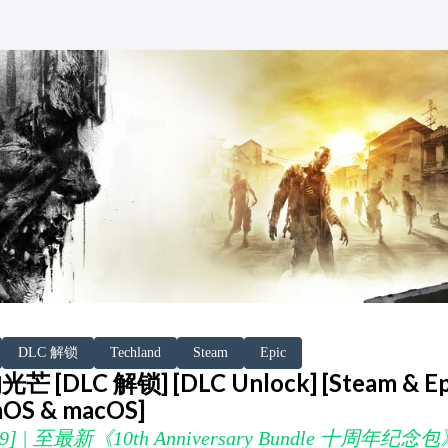
DLC 解锁
Techland
Steam
Epic
芒 [DLC 解锁] [DLC Unlock] [Steam & Ep
mOS & macOS]
7-09] | 至最新《10th Anniversary Bundle 十周年纪念