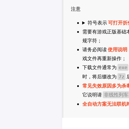
CDPR
注意
2K
法老控
符号表示
可打开折
需要有游戏正版基础
规字符；
请务必阅读
使用说明
戏文件再重新操作；
下载文件通常为
exe
时，将后缀改为
7z
常见失效原因多为杀
它说明请
非线性列车
全自动方案无法联机