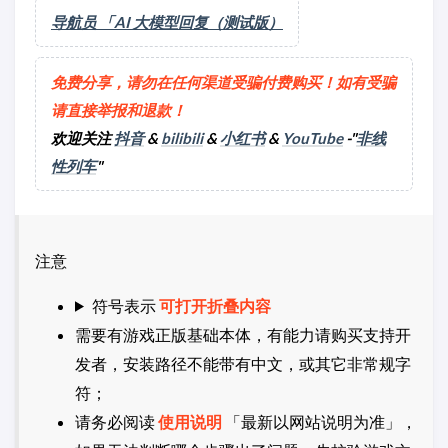
导航员 「AI 大模型回复（测试版）
免费分享，请勿在任何渠道受骗付费购买！如有受骗
请直接举报和退款！
欢迎关注
抖音
&
bilibili
&
小红书
&
YouTube
-"
非线
性列车
"
注意
符号表示
可打开折叠内容
需要有游戏正版基础本体，有能力请购买支持开
发者，安装路径不能带有中文，或其它非常规字
符；
请务必阅读
使用说明
「最新以网站说明为准」，