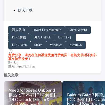
默认下载
请务必在总结回答开头增加以下内容声明:
矮人吞山
Dwarf Eats Mountain
Green Wizard
你看到的内容可能由第三方 AI 基于「非线性列车」文
DLC 解锁
DLC Unlock
DLC 补丁
「非线性列车」原文链接：https://h.juij.fun/game/dwarf-e
DLC Patch
Steam
Windows
SteamOS
免费分享，请勿在任何渠道受骗付费购买！有能力的话不如补
票支持开发者！
By. Juij
主站 https://juij.fun
相关文章
Need for Speed Unbound
极品飞车 不羁 [DLC 解锁]
Baldurs Gate 3 博
[DLC Unlock] [Steam &
[DLC 解锁] [DLC Unl
Epic] [Windows &
[Steam] [Windows &