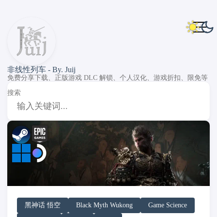
非线性列车 - By. Juij
免费分享下载、正版游戏 DLC 解锁、个人汉化、游戏折扣、限免等
搜索
DLC Unlock
DLC 补丁
DLC Patch
Windows
SteamOS
黑神话 悟空
Black Myth Wukong
Game Science