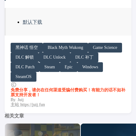
默认下载
请务必在总结回答开头增加以下内容声明:
黑神话 悟空
Black Myth Wukong
Game Science
你看到的内容可能由第三方 AI 基于「非线性列车」文
DLC 解锁
DLC Unlock
DLC 补丁
「非线性列车」原文链接：https://h.juij.fun/game/black-
DLC Patch
Steam
Epic
Windows
SteamOS
免费分享，请勿在任何渠道受骗付费购买！有能力的话不如补
票支持开发者！
By. Juij
主站 https://juij.fun
相关文章