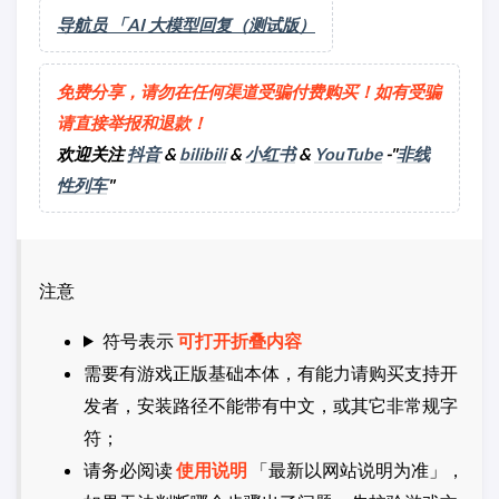
导航员 「AI 大模型回复（测试版）
免费分享，请勿在任何渠道受骗付费购买！如有受骗
请直接举报和退款！
欢迎关注
抖音
&
bilibili
&
小红书
&
YouTube
-"
非线
性列车
"
注意
符号表示
可打开折叠内容
需要有游戏正版基础本体，有能力请购买支持开
发者，安装路径不能带有中文，或其它非常规字
符；
请务必阅读
使用说明
「最新以网站说明为准」，