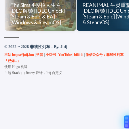
The Sims 4 模拟人生 4
REANIMAL 生灵重
[DLC 解锁] [DLC Unlock]
[DLC 解锁] [DLC Unl
[Steam & Epic & EA]
[Steam & Epic] [Win
[Windows & SteamOS]
& SteamOS]
© 2022 ~ 2026 非线性列车 - By. Juij
主站 https://juij.fun
|
抖音
|
小红书
|
YouTube
|
bilibili
|
微信公众号：非线性列车
「已炸...」
使用
Hugo
构建
主题
Stack
由
Jimmy
设计，Juij 自定义