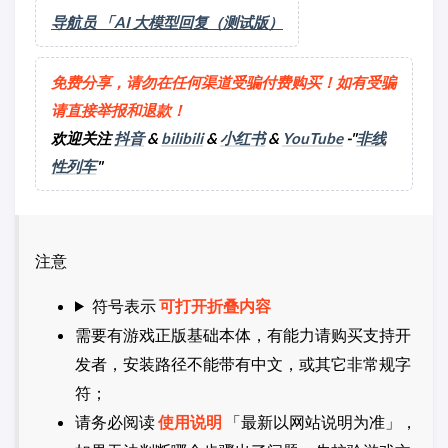
导航员 「AI 大模型回复（测试版）
免费分享，请勿在任何渠道受骗付费购买！如有受骗
请直接举报和退款！
欢迎关注
抖音
&
bilibili
&
小红书
&
YouTube
-"
非线
性列车
"
注意
符号表示
可打开折叠内容
需要有游戏正版基础本体，有能力请购买支持开
发者，安装路径不能带有中文，或其它非常规字
符；
请务必阅读
使用说明
「最新以网站说明为准」，