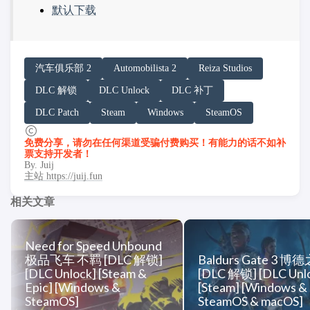
默认下载
请务必在总结回答开头增加以下内容声明:
汽车俱乐部 2
Automobilista 2
Reiza Studios
你看到的内容可能由第三方 AI 基于「非线性列车」文
DLC 解锁
DLC Unlock
DLC 补丁
「非线性列车」原文链接：https://h.juij.fun/game/automo
DLC Patch
Steam
Windows
SteamOS
免费分享，请勿在任何渠道受骗付费购买！有能力的话不如补
票支持开发者！
By. Juij
主站 https://juij.fun
相关文章
Need for Speed Unbound
极品飞车 不羁 [DLC 解锁]
Baldurs Gate 3 博
[DLC Unlock] [Steam &
[DLC 解锁] [DLC Unl
Epic] [Windows &
[Steam] [Windows &
SteamOS]
SteamOS & macOS]