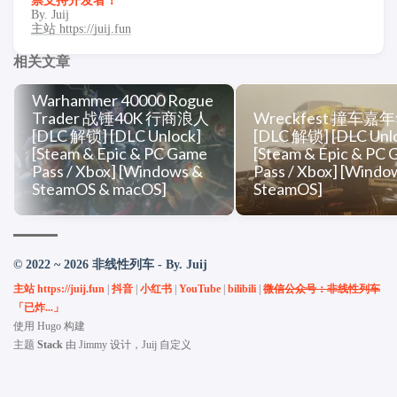
票支持开发者！
By. Juij
主站 https://juij.fun
相关文章
Warhammer 40000 Rogue
Trader 战锤40K 行商浪人
Wreckfest 撞车嘉
[DLC 解锁] [DLC Unlock]
[DLC 解锁] [DLC Unl
[Steam & Epic & PC Game
[Steam & Epic & PC
Pass / Xbox] [Windows &
Pass / Xbox] [Windo
SteamOS & macOS]
SteamOS]
© 2022 ~ 2026 非线性列车 - By. Juij
主站 https://juij.fun
|
抖音
|
小红书
|
YouTube
|
bilibili
|
微信公众号：非线性列车
「已炸...」
使用
Hugo
构建
主题
Stack
由
Jimmy
设计，Juij 自定义