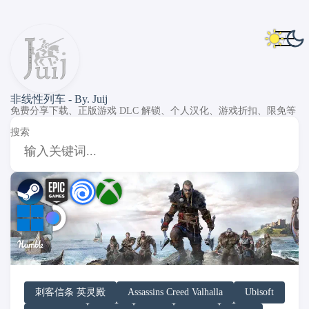
非线性列车 - By. Juij
免费分享下载、正版游戏 DLC 解锁、个人汉化、游戏折扣、限免等
搜索
DLC Unlock
DLC 补丁
DLC Patch
PC Game Pass
XGP
Humble Bundle
Windows
SteamOS
刺客信条 英灵殿
Assassins Creed Valhalla
Ubisoft