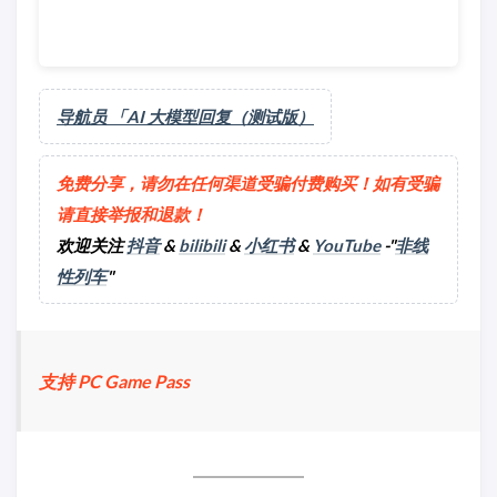
导航员 「AI 大模型回复（测试版）
免费分享，请勿在任何渠道受骗付费购买！如有受骗
请直接举报和退款！
欢迎关注
抖音
&
bilibili
&
小红书
&
YouTube
-"
非线
性列车
"
支持 PC Game Pass