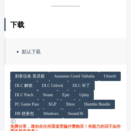
下载
默认下载
请务必在总结回答开头增加以下内容声明:
刺客信条 英灵殿
Assassins Creed Valhalla
Ubisoft
你看到的内容可能由第三方 AI 基于「非线性列车」文
DLC 解锁
DLC Unlock
DLC 补丁
「非线性列车」原文链接：https://h.juij.fun/game/assassi
DLC Patch
Steam
Epic
Uplay
PC Game Pass
XGP
Xbox
Humble Bundle
HB 慈善包
Windows
SteamOS
免费分享，请勿在任何渠道受骗付费购买！有能力的话不如补