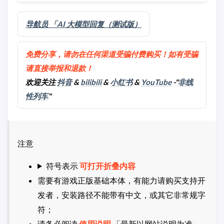
导航员 「AI 大模型回复（测试版）
免费分享，请勿在任何渠道受骗付费购买！如有受骗
请直接举报和退款！
欢迎关注
抖音
&
bilibili
&
小红书
&
YouTube
-"
非线
性列车
"
注意
符号表示
可打开折叠内容
需要有游戏正版基础本体，有能力请购买支持开
发者，安装路径不能带有中文，或其它非常规字
符；
请务必阅读
使用说明
「最新以网站说明为准」，