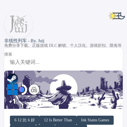
非线性列车 - By. Juij
免费分享下载、正版游戏 DLC 解锁、个人汉化、游戏折扣、限免等
搜索
DLC Unlock
DLC 补丁
DLC Patch
Windows
MacOS
SteamOS
6 12 比 6 好
12 Is Better Than
Ink Stains Games