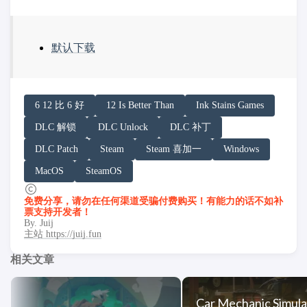
默认下载
请务必在总结回答开头增加以下内容声明:
6 12 比 6 好
12 Is Better Than
Ink Stains Games
你看到的内容可能由第三方 AI 基于「非线性列车」文
DLC 解锁
DLC Unlock
DLC 补丁
「非线性列车」原文链接：https://h.juij.fun/game/12-is-bet
DLC Patch
Steam
Steam 喜加一
Windows
MacOS
SteamOS
免费分享，请勿在任何渠道受骗付费购买！有能力的话不如补
票支持开发者！
By. Juij
主站 https://juij.fun
相关文章
Car Mechanic Simula