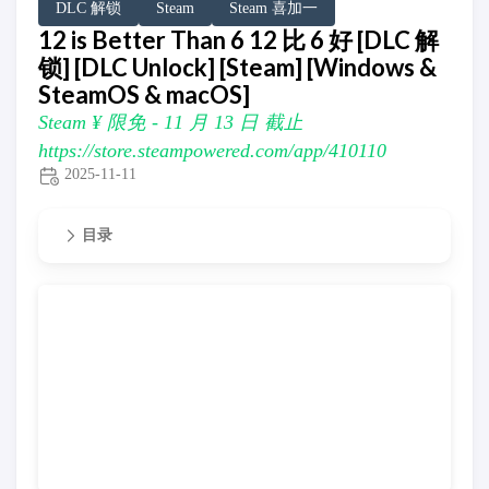
DLC 解锁
Steam
Steam 喜加一
12 is Better Than 6 12 比 6 好 [DLC 解
锁] [DLC Unlock] [Steam] [Windows &
SteamOS & macOS]
Steam ¥ 限免 - 11 月 13 日 截止
https://store.steampowered.com/app/410110
2025-11-11
目录
Steam ¥ 限免 - 11 月 13 日 截止
https://store.steampowere